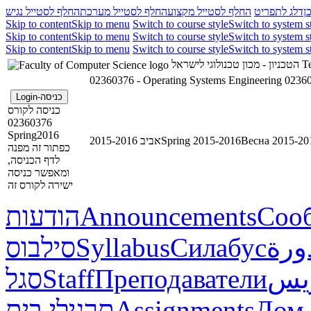
ן
דלג לתפריט
החלף לסטייל מקצוע
החלף לסטייל מערכת
החלף לסטייל נגיש
Skip to content
Skip to menu
Switch to course style
Switch to system s
Skip to content
Skip to menu
Switch to course style
Switch to system s
Skip to content
Skip to menu
Switch to course style
Switch to system s
הטכניון - מכון טכנולוגי לישראל
Te
02360376 - Operating Systems Engineering
02360
כניסה-Login
כניסה לקורס
02360376
Spring2016
אביב 2015-2016
Spring 2015-2016
Весна 2015-20
כפתור זה מפנה
לדף הכניסה,
ומאפשר כניסה
ישירה לקורס זה
הודעות
Announcements
Соо
סילבוס
Syllabus
Силабус
ورة
סגל
Staff
Преподаватели
ريس
תרגילי בית
Assignments
Дом.