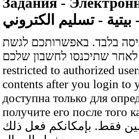
Задания - Электронн
روني
ניסה בלבד. באפשרותכם לגשת
restricted to authorized use
contents after you login to
доступна только для опре
получите его после того к
ن فقط. بإمكانكم فعل ذلك