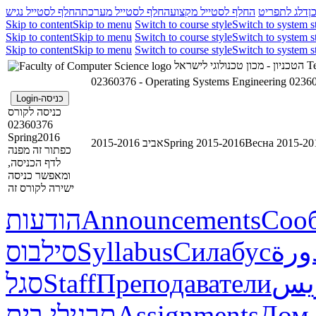
ן
דלג לתפריט
החלף לסטייל מקצוע
החלף לסטייל מערכת
החלף לסטייל נגיש
Skip to content
Skip to menu
Switch to course style
Switch to system s
Skip to content
Skip to menu
Switch to course style
Switch to system s
Skip to content
Skip to menu
Switch to course style
Switch to system s
הטכניון - מכון טכנולוגי לישראל
Te
02360376 - Operating Systems Engineering
02360
כניסה-Login
כניסה לקורס
02360376
Spring2016
אביב 2015-2016
Spring 2015-2016
Весна 2015-20
כפתור זה מפנה
לדף הכניסה,
ומאפשר כניסה
ישירה לקורס זה
הודעות
Announcements
Соо
סילבוס
Syllabus
Силабус
ورة
סגל
Staff
Преподаватели
ريس
תרגילי בית
Assignments
Дом.