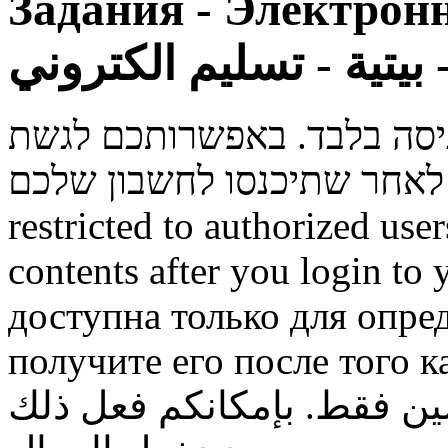
Задания - Электронн
روني
ניסה בלבד. באפשרותכם לגשת
restricted to authorized use
contents after you login to
доступна только для опре
получите его после того к
ن فقط. بإمكانكم فعل ذلك