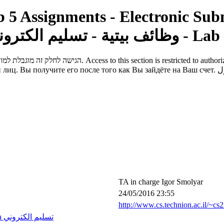
תרגי - Lab 5
Assignments - Electronic Sub
وظائف بيتية - تسليم الكتروني -
הגישה לחלק זה מוגבלת למורשי כניסה בלבד. באפשרותכם לגשת לתוכנו לאחר שתיכנסו לחשבון שלכם.
Access to this section is restricted to autho
 лиц. Вы получите его после того как Вы зайдёте на Ваш счет.
ل
TA in charge Igor Smolyar
24/05/2016 23:55
http://www.cs.technion.ac.il/~cs
а
تسليم الكتروني