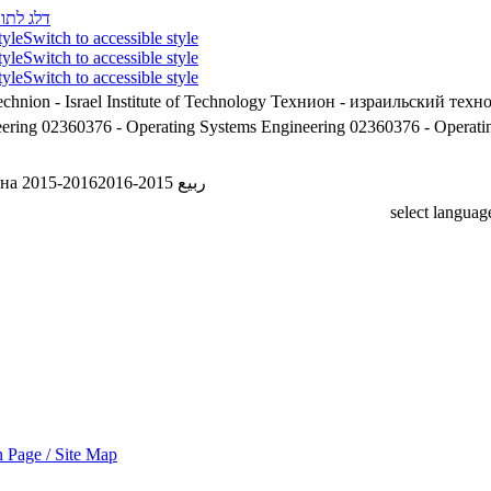
דלג לתוכ
tyle
Switch to accessible style
tyle
Switch to accessible style
tyle
Switch to accessible style
chnion - Israel Institute of Technology
Технион - израильский техн
ering
02360376 - Operating Systems Engineering
02360376 - Operati
на 2015-2016
ربيع 2015-2016
select languag
 Page / Site Map