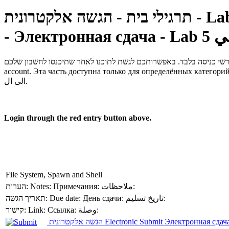
לי בית - הגשה אלקטרונית
- Электронная сдача - Lab 5
account.
Эта часть доступна только для определённых категорий
الى ال.
Login through the red entry button above.
File System, Spawn and Shell
הערות:
Notes:
Примечания:
ملاحظات:
תאריך הגשה:
Due date:
День сдачи:
تاريخ تسليم:
קישור:
Link:
Ссылка:
وصلة:
הגשה אלקטרונית
Electronic Submit
Электронная сдач