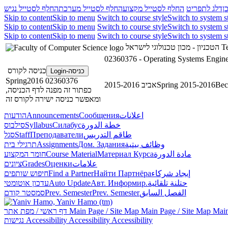
ן
דלג לתפריט
החלף לסטייל מקצוע
החלף לסטייל מערכת
החלף לסטייל נגיש
Skip to content
Skip to menu
Switch to course style
Switch to system s
Skip to content
Skip to menu
Switch to course style
Switch to system s
Skip to content
Skip to menu
Switch to course style
Switch to system s
הטכניון - מכון טכנולוגי לישראל
Te
02360376 - Operating Systems Engine
כניסה לקורס
כניסה-Login
02360376 Spring2016
אביב 2015-2016
Spring 2015-2016
Вес
כפתור זה מפנה לדף הכניסה,
ומאפשר כניסה ישירה לקורס זה
הודעות
Announcements
Сообщения
اعلانات
סילבוס
Syllabus
Силабус
خطة الدورة
סגל
Staff
Преподаватели
طاقم التدريس
תרגילי בית
Assignments
Дом. Задания
وظائف بيتية
חומר המקצוע
Course Material
Материал Курса
مادة الدورة
ציונים
Grades
Оценки
علامات
חיפוש שותפים
Find a Partner
Найти Партнёра
إيجاد شركاء
עדכון אוטומטי
Auto Update
Авт. Информир.
حتلنة تلقائية
סמסטר קודם
Prev. Semester
Prev. Semester
الفصل السابق
דף ראשי / מפת אתר
Main Page / Site Map
Main Page / Site Map
Main
נגישות
Accessibility
Accessibility
Accessibility