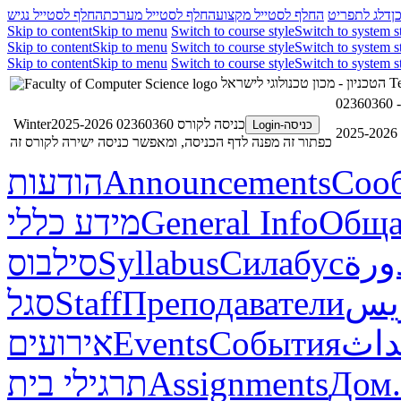
ן
דלג לתפריט
החלף לסטייל מקצוע
החלף לסטייל מערכת
החלף לסטייל נגיש
Skip to content
Skip to menu
Switch to course style
Switch to system s
Skip to content
Skip to menu
Switch to course style
Switch to system s
Skip to content
Skip to menu
Switch to course style
Switch to system s
הטכניון - מכון טכנולוגי לישראל
Te
כניסה לקורס 02360360 Winter2025-2026
כניסה-Login
2
כפתור זה מפנה לדף הכניסה, ומאפשר כניסה ישירה לקורס זה
הודעות
Announcements
Соо
מידע כללי
General Info
Обща
סילבוס
Syllabus
Силабус
ورة
סגל
Staff
Преподаватели
ريس
אירועים
Events
События
داث
תרגילי בית
Assignments
Дом.