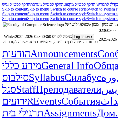
ן
דלג לתפריט
החלף לסטייל מקצוע
החלף לסטייל מערכת
החלף לסטייל נגיש
Skip to content
Skip to menu
Switch to course style
Switch to system s
Skip to content
Skip to menu
Switch to course style
Switch to system s
Skip to content
Skip to menu
Switch to course style
Switch to system s
הטכניון - מכון טכנולוגי לישראל
Te
כניסה לקורס 02360360 Winter2025-2026
כניסה-Login
2
כפתור זה מפנה לדף הכניסה, ומאפשר כניסה ישירה לקורס זה
הודעות
Announcements
Соо
מידע כללי
General Info
Обща
סילבוס
Syllabus
Силабус
ورة
סגל
Staff
Преподаватели
ريس
אירועים
Events
События
داث
תרגילי בית
Assignments
Дом.