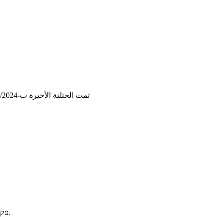
تمت الحتلنة الأخيرة ب-13/10/2024, 12:50:28
פקטור: תוספת 14 נקודות למבחן. ואז תוספת כפוליגון: תוספת 2 נקודות לציון 70, 0 נקודות לציונים 40,100, ותוספת לינארית בכל אחד משני קטעי הביניים.