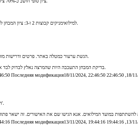
ציון סופי חושב כ-70% ציון מבחן אחרי פקטור ו-30% ממוצע תרגילי הבית (כלומר 6% כל תרגיל בית).
* למילואימניקים קבוצות 2 ו-3: ציון המבחן לפני פקטור חושב באופן יחסי מתוך 70 או 85 הנקודות עליהן נדרשו לענות.
הגשת ערעור כמטלה באתר. פרטים ודרישות מופיעים שם. בפרט, חובה לצרף תשובות נכונות על השאלות עליהן מערערים.
בדיקת המבחן התעכבה היות שהמרצה נאלץ לבדוק לבד את כל המבחן, לאחר שהמתרגלת האחראית הודיעה שלא תשתתף בבדיקה.
46:50
Последняя модификация18/11/2024, 22:46:50
הטיפול במועד מילואים וקביעת תאריך לכך יעשו לאחר פרסום ציוני מועד ב'.
44:16
Последняя модификация13/11/2024, 19:44:16