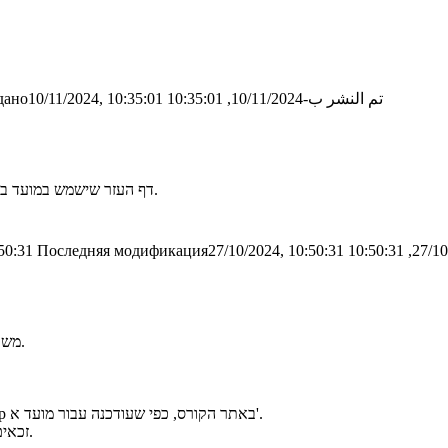
تم النشر ب-10/11/2024, 10:35:01
ано10/11/2024, 10:35:01
דף העזר שישמש במועד ב' עודכן עם תיקון קל (טעות באות בנוסחה + כמה מילים). הוא נמצא באתר.
50:31
Последняя модификация27/10/2024, 10:50:31
משרתי מילואים יקבלו התאמות בגוף המבחן כפטור מסעיפים בשאלות השונות.
הזכאות על פי הרשימות שבידנו מסומנת בעמודת ExamA_reserves_group באתר הקורס, כפי שעודכנה עבור מועד א'.
זכאים שאינם ברשימה יכולים להראות אישור זכאות כדי להוסיף אותם לרשימה.