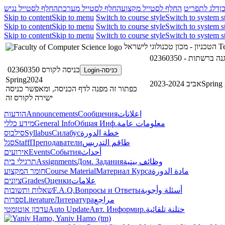
ן
דלג לתפריט
החלף לסטייל מקצוע
החלף לסטייל מערכת
החלף לסטייל נגיש
Skip to content
Skip to menu
Switch to course style
Switch to system s
Skip to content
Skip to menu
Switch to course style
Switch to system s
Skip to content
Skip to menu
Switch to course style
Switch to system s
Te
הטכניון - מכון טכנולוגי לישראל
כניסה לקורס 02360350
כניסה-Login
Spring2024
Spring
אביב 2023-2024
כפתור זה מפנה לדף הכניסה, ומאפשר כניסה
ישירה לקורס זה
اعلانات
Сообщения
Announcements
הודעות
معلومات عامة
Общая Инф.
General Info
מידע כללי
خطة الدورة
Силабус
Syllabus
סילבוס
طاقم التدريس
Преподаватели
Staff
סגל
أحداث
События
Events
אירועים
وظائف بيتية
Дом. Задания
Assignments
תרגילי בית
مادة الدورة
Материал Курса
Course Material
חומר המקצוע
علامات
Оценки
Grades
ציונים
أسئلة وأجوبة
Вопросы и Ответы
F.A.Q.
שאלות ותשובות
مراجع
Литература
Literature
ספרות
حتلنة تلقائية
Авт. Информир.
Auto Update
עדכון אוטומטי