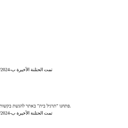
تمت الحتلنة الأخيرة ب-18/11/2024, 22:46:50
פתחנו "תרגיל בית" באתר להגשת בקשות להשתתפות במועד המילואים. אנא הגישו שם את האישורים. זה ישאר פתוח עד אחרי פרסום ציוני מועדי ב' (תאריך אחרון להגשת בקשות יפורסם אז).
تمت الحتلنة الأخيرة ب-13/11/2024, 19:44:16