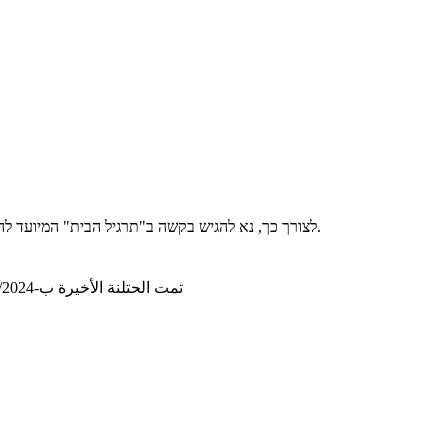
לצורך כך, נא להגיש בקשה ב"תרגיל הבית" המיועד להגשת בקשות להשתתפות במועד המילואים. אנא הגישו שם גם אישורים שזה הקורס האחרון (לסטודנטים של מדעי המחשב יספיק תדפיס ציונים עדכני).
تمت الحتلنة الأخيرة ب-27/11/2024, 18:34:31