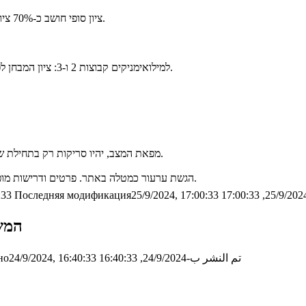
ציון סופי חושב כ-70% ציון מבחן אחרי פקטור ו-30% ממוצע תרגילי הבית (כלומר 6% כל תרגיל בית).
* למילואימניקים קבוצות 2 ו-3: ציון המבחן לפני פקטור חושב באופן יחסי מתוך 66 או 83 הנקודות עליהן נדרשו לענות.
מפאת המצב, יהיו סריקות רק בתחילת שבוע הבא. אם יהיו דחיות נוספות בסריקות, ידחה התאריך האחרון לערעור.
הגשת ערעור כמטלה באתר. פרטים ודרישות מופיעים שם. בפרט, חובה לצרף תשובות נכונות על השאלות עליהן מערערים.
:33
Последняя модификация25/9/2024, 17:00:33
המשוב
تم النشر ب-24/9/2024, 16:40:33
о24/9/2024, 16:40:33