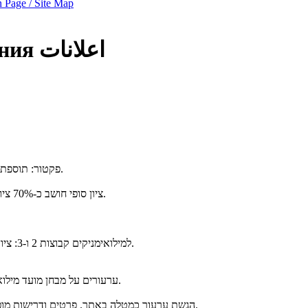
 Page / Site Map
اعلانات
ния
פקטור: תוספת 20% על הנקודות שמעל 50 במבחן. הציונים שפורסמו כוללים את הפקטור.
ציון סופי חושב כ-70% ציון מבחן אחרי פקטור ו-30% ממוצע תרגילי הבית (כלומר 6% כל תרגיל בית).
* למילואימניקים קבוצות 2 ו-3: ציון המבחן לפני פקטור חושב באופן יחסי מתוך הנקודות עליהן נדרשו לענות.
ערעורים על מבחן מועד מילואים יתקבלו עד יום שלישי 7/1/2025 (התאריך ידחה אם יתאחרו הסריקות).
הגשת ערעור כמטלה באתר. פרטים ודרישות מופיעים שם. בפרט, חובה לצרף תשובות נכונות על השאלות עליהן מערערים.