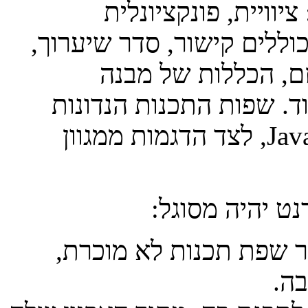
וויית, פונקציונלית
כוללים קישור, סדר שיערוך
זם, הכללות של מבנה
ד. שפות התכנות הנדונות
כוללות את פסקל, ML, פרולוג, C ו-Java, לצד הדגמות ממגוון
נט יהיה מסוגל
יר שפת תכנות לא מוכרת
בה