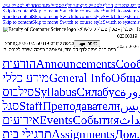
ן
דלג לתפריט
החלף לסטייל מקצוע
החלף לסטייל מערכת
החלף לסטייל נגיש
Skip to content
Skip to menu
Switch to course style
Switch to system s
Skip to content
Skip to menu
Switch to course style
Switch to system s
Skip to content
Skip to menu
Switch to course style
Switch to system s
הטכניון - מכון טכנולוגי לישראל
Te
כניסה לקורס 02360319 Spring2026
כניסה-Login
2
כפתור זה מפנה לדף הכניסה, ומאפשר כניסה ישירה לקורס זה
הודעות
Announcements
Соо
מידע כללי
General Info
Обща
סילבוס
Syllabus
Силабус
ورة
סגל
Staff
Преподаватели
ريس
אירועים
Events
События
داث
תרגילי בית
Assignments
Дом.