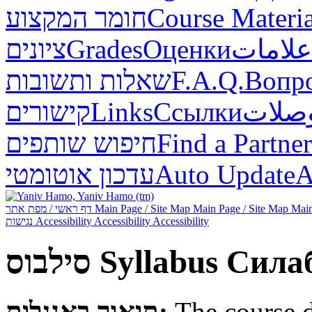
חומר המקצוע
Course Materia
ציונים
Grades
Оценки
علامات
שאלות ותשובות
F.A.Q.
Вопр
קישורים
Links
Ссылки
صلات
חיפוש שותפים
Find a Partner
עדכון אוטומטי
Auto Update
А
דף ראשי / מפת אתר
Main Page / Site Map
Main Page / Site Map
Main
נגישות
Accessibility
Accessibility
Accessibility
סילבוס
Syllabus
Сила
תיאור באנגלית:
The course 