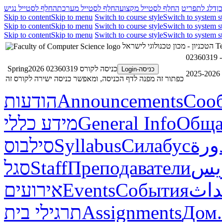
ן
דלג לתפריט
החלף לסטייל מקצוע
החלף לסטייל מערכת
החלף לסטייל נגיש
Skip to content
Skip to menu
Switch to course style
Switch to system s
Skip to content
Skip to menu
Switch to course style
Switch to system s
Skip to content
Skip to menu
Switch to course style
Switch to system s
הטכניון - מכון טכנולוגי לישראל
Te
כניסה לקורס 02360319 Spring2026
כניסה-Login
2
כפתור זה מפנה לדף הכניסה, ומאפשר כניסה ישירה לקורס זה
הודעות
Announcements
Соо
מידע כללי
General Info
Обща
סילבוס
Syllabus
Силабус
ورة
סגל
Staff
Преподаватели
ريس
אירועים
Events
События
داث
תרגילי בית
Assignments
Дом.