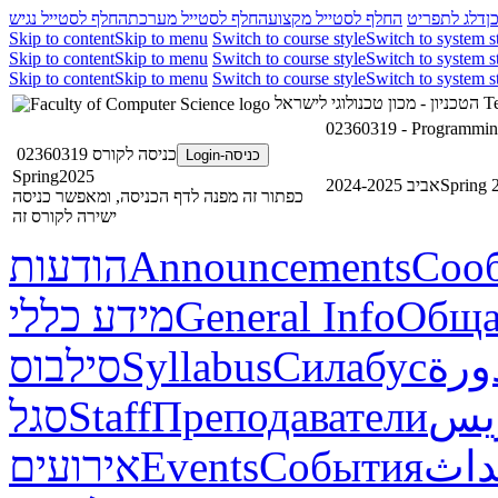
ן
דלג לתפריט
החלף לסטייל מקצוע
החלף לסטייל מערכת
החלף לסטייל נגיש
Skip to content
Skip to menu
Switch to course style
Switch to system s
Skip to content
Skip to menu
Switch to course style
Switch to system s
Skip to content
Skip to menu
Switch to course style
Switch to system s
הטכניון - מכון טכנולוגי לישראל
Te
02360319 - Programmin
כניסה לקורס 02360319
כניסה-Login
Spring2025
אביב 2024-2025
Spring 
כפתור זה מפנה לדף הכניסה, ומאפשר כניסה
ישירה לקורס זה
הודעות
Announcements
Соо
מידע כללי
General Info
Обща
סילבוס
Syllabus
Силабус
ورة
סגל
Staff
Преподаватели
ريس
אירועים
Events
События
داث