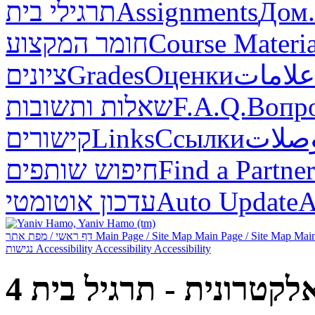
תרגילי בית
Assignments
Дом.
חומר המקצוע
Course Materia
ציונים
Grades
Оценки
علامات
שאלות ותשובות
F.A.Q.
Вопр
קישורים
Links
Ссылки
صلات
חיפוש שותפים
Find a Partner
עדכון אוטומטי
Auto Update
А
דף ראשי / מפת אתר
Main Page / Site Map
Main Page / Site Map
Main
נגישות
Accessibility
Accessibility
Accessibility
לקטרונית - תרגיל בית 4