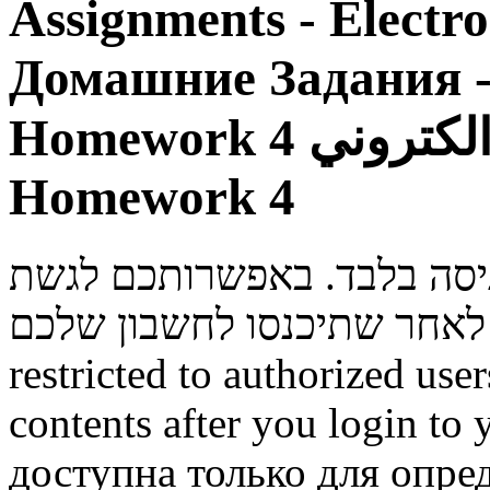
Assignments - Electr
Домашние Задания -
Homework 4
الكتروني
Homework 4
ניסה בלבד. באפשרותכם לגשת
restricted to authorized use
contents after you login to
доступна только для опре