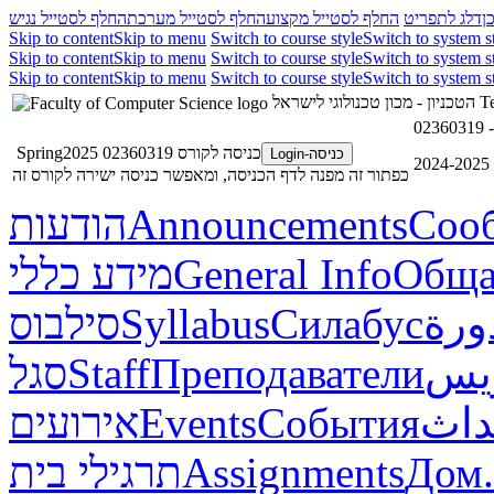
ן
דלג לתפריט
החלף לסטייל מקצוע
החלף לסטייל מערכת
החלף לסטייל נגיש
Skip to content
Skip to menu
Switch to course style
Switch to system s
Skip to content
Skip to menu
Switch to course style
Switch to system s
Skip to content
Skip to menu
Switch to course style
Switch to system s
הטכניון - מכון טכנולוגי לישראל
Te
כניסה לקורס 02360319 Spring2025
כניסה-Login
2
כפתור זה מפנה לדף הכניסה, ומאפשר כניסה ישירה לקורס זה
הודעות
Announcements
Соо
מידע כללי
General Info
Обща
סילבוס
Syllabus
Силабус
ورة
סגל
Staff
Преподаватели
ريس
אירועים
Events
События
داث
תרגילי בית
Assignments
Дом.