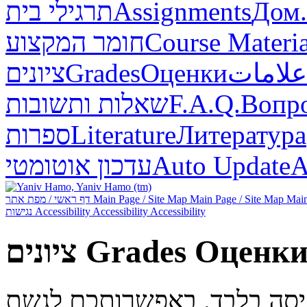
תרגילי בית
Assignments
Дом.
חומר המקצוע
Course Materia
ציונים
Grades
Оценки
علامات
שאלות ותשובות
F.A.Q.
Вопр
ספרות
Literature
Литература
עדכון אוטומטי
Auto Update
А
דף ראשי / מפת אתר
Main Page / Site Map
Main Page / Site Map
Main
נגישות
Accessibility
Accessibility
Accessibility
ציונים
Grades
Оценк
ניסה בלבד. באפשרותכם לגשת