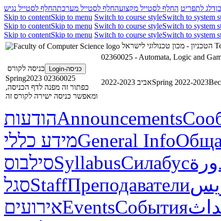
ן
דלג לתפריט
החלף לסטייל מקצוע
החלף לסטייל מערכת
החלף לסטייל נגיש
Skip to content
Skip to menu
Switch to course style
Switch to system s
Skip to content
Skip to menu
Switch to course style
Switch to system s
Skip to content
Skip to menu
Switch to course style
Switch to system s
הטכניון - מכון טכנולוגי לישראל
Te
02360025 - Automata, Logic and Ga
כניסה לקורס
כניסה-Login
02360025 Spring2023
אביב 2022-2023
Spring 2022-2023
Вес
כפתור זה מפנה לדף הכניסה,
ומאפשר כניסה ישירה לקורס זה
הודעות
Announcements
Соо
מידע כללי
General Info
Обща
סילבוס
Syllabus
Силабус
ورة
סגל
Staff
Преподаватели
ريس
אירועים
Events
События
داث