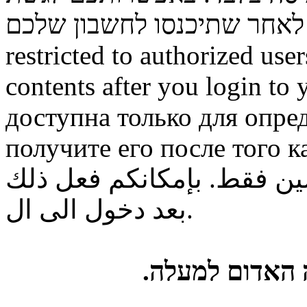
restricted to authorized use
contents after you login to
доступна только для опре
получите его после того к
ن فقط. بإمكانكم فعل ذلك
بعد دخول الى ال.
ה האדום למעלה