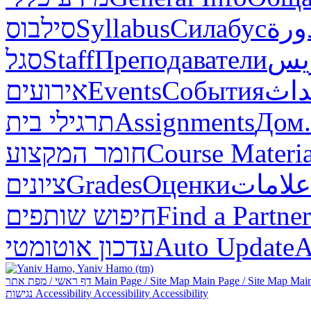
סילבוס
Syllabus
Силабус
ورة
סגל
Staff
Преподаватели
ريس
אירועים
Events
События
داث
תרגילי בית
Assignments
Дом.
חומר המקצוע
Course Materia
ציונים
Grades
Оценки
علامات
חיפוש שותפים
Find a Partner
עדכון אוטומטי
Auto Update
А
דף ראשי / מפת אתר
Main Page / Site Map
Main Page / Site Map
Main
נגישות
Accessibility
Accessibility
Accessibility