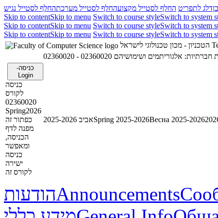
ן
דלג לתפריט
החלף לסטייל מקצוע
החלף לסטייל מערכת
החלף לסטייל נגיש
Skip to content
Skip to menu
Switch to course style
Switch to system s
Skip to content
Skip to menu
Switch to course style
Switch to system s
Skip to content
Skip to menu
Switch to course style
Switch to system s
הטכניון - מכון טכנולוגי לישראל
Te
02360020 - תיות: אלגוריתמים ושימושיהם
כניסה-
Login
כניסה
לקורס
02360020
Spring2026
כפתור זה
אביב 2025-2026
Spring 2025-2026
Весна 2025-2026
מפנה לדף
הכניסה,
ומאפשר
כניסה
ישירה
לקורס זה
הודעות
Announcements
Соо
מידע כללי
General Info
Обща