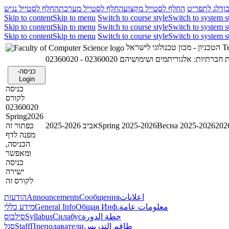
ן
דלג לתפריט
החלף לסטייל מקצוע
החלף לסטייל מערכת
החלף לסטייל נגיש
Skip to content
Skip to menu
Switch to course style
Switch to system s
Skip to content
Skip to menu
Switch to course style
Switch to system s
Skip to content
Skip to menu
Switch to course style
Switch to system s
הטכניון - מכון טכנולוגי לישראל
Te
02360020 - תיות: אלגוריתמים ושימושיהם
כניסה-
Login
כניסה
לקורס
02360020
Spring2026
כפתור זה
אביב 2025-2026
Spring 2025-2026
Весна 2025-2026
מפנה לדף
הכניסה,
ומאפשר
כניסה
ישירה
לקורס זה
הודעות
Announcements
Сообщения
اعلانات
מידע כללי
General Info
Общая Инф.
معلومات عامة
סילבוס
Syllabus
Силабус
خطة الدورة
סגל
Staff
Преподаватели
طاقم التدريس