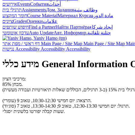
אירועים
Events
События
أحداث
תרגילי בית
Assignments
Дом. Задания
وظائف بيتية
חומר המקצוע
Course Material
Материал Курса
مادة الدورة
ציונים
Grades
Оценки
علامات
חיפוש שותפים
Find a Partner
Найти Партнёра
إيجاد شركاء
עדכון אוטומטי
Auto Update
Авт. Информир.
حتلنة تلقائية
דף ראשי / מפת אתר
Main Page / Site Map
Main Page / Site Map
Main
נגישות
Accessibility
Accessibility
Accessibility
מידע כללי
General Information
מרכיבי הציון:
מבחן 85%.
הרצאה: יום חמישי 10:30-12:30, טאוב 9 (עומרי).
תרגול: יום חמישי 12:30-13:30, טאוב 9; 13:30-14:30, טאוב 7 (סוג׳וד).
שעות קבלה יפורטו בלשונית ״סגל״.