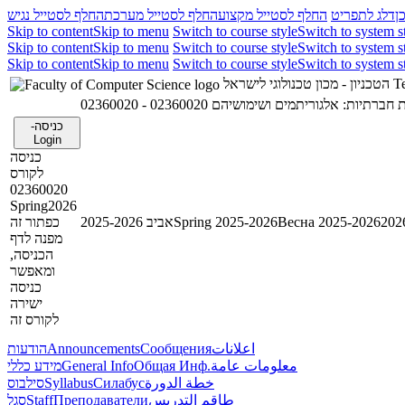
ן
דלג לתפריט
החלף לסטייל מקצוע
החלף לסטייל מערכת
החלף לסטייל נגיש
Skip to content
Skip to menu
Switch to course style
Switch to system s
Skip to content
Skip to menu
Switch to course style
Switch to system s
Skip to content
Skip to menu
Switch to course style
Switch to system s
הטכניון - מכון טכנולוגי לישראל
Te
02360020 - תיות: אלגוריתמים ושימושיהם
כניסה-
Login
כניסה
לקורס
02360020
Spring2026
כפתור זה
אביב 2025-2026
Spring 2025-2026
Весна 2025-2026
מפנה לדף
הכניסה,
ומאפשר
כניסה
ישירה
לקורס זה
הודעות
Announcements
Сообщения
اعلانات
מידע כללי
General Info
Общая Инф.
معلومات عامة
סילבוס
Syllabus
Силабус
خطة الدورة
סגל
Staff
Преподаватели
طاقم التدريس