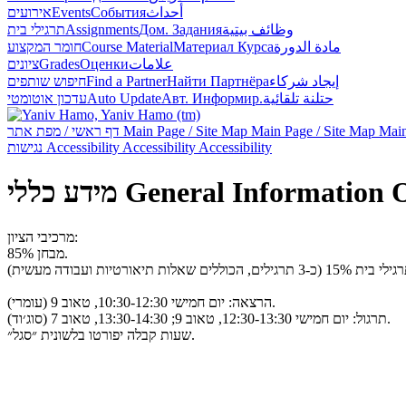
אירועים
Events
События
أحداث
תרגילי בית
Assignments
Дом. Задания
وظائف بيتية
חומר המקצוע
Course Material
Материал Курса
مادة الدورة
ציונים
Grades
Оценки
علامات
חיפוש שותפים
Find a Partner
Найти Партнёра
إيجاد شركاء
עדכון אוטומטי
Auto Update
Авт. Информир.
حتلنة تلقائية
דף ראשי / מפת אתר
Main Page / Site Map
Main Page / Site Map
Main
נגישות
Accessibility
Accessibility
Accessibility
מידע כללי
General Information
מרכיבי הציון:
מבחן 85%.
הרצאה: יום חמישי 10:30-12:30, טאוב 9 (עומרי).
תרגול: יום חמישי 12:30-13:30, טאוב 9; 13:30-14:30, טאוב 7 (סוג׳וד).
שעות קבלה יפורטו בלשונית ״סגל״.