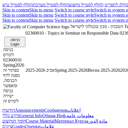
ן
דלג לתפריט
החלף לסטייל מקצוע
החלף לסטייל מערכת
החלף לסטייל נגיש
Skip to content
Skip to menu
Switch to course style
Switch to system s
Skip to content
Skip to menu
Switch to course style
Switch to system s
Skip to content
Skip to menu
Switch to course style
Switch to system s
Te
הטכניון - מכון טכנולוגי לישראל
02360010 - Topics in Seminar on Responsible Data
0236
כניסה-
Login
כניסה
לקורס
02360010
Spring2026
Весна 2025-2026
Spring 2025-2026
אביב 2025-2026
כפתור זה
מפנה לדף
הכניסה,
ומאפשר
כניסה
ישירה
לקורס זה
اعلانات
Сообщения
Announcements
הודעות
معلومات عامة
Общая Инф.
General Info
מידע כללי
مادة الدورة
Материал Курса
Course Material
חומר המקצוע
علامات
Оценки
Grades
ציונים