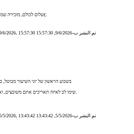
שלום לכולם, מזכירה שמחר באופן חד פעמי הסמינר יהיה שלוש שעות במקום שעתיים. בואו רעננים(:
تم النشر ب-9/6/2026, 15:57:30
/6/2026, 15:57:30
בשבוע הראשון של יוני השיעור מבוטל, בשבוע שלאחר מכן השיע
שימו לב לאיזה תאריכים אתם משובצים, ואם יש בעיה עם התאריך אנא השתדלו להחליף עם חברים לכיתה בעצמכם.
تم النشر ب-5/5/2026, 13:43:42
/5/2026, 13:43:42