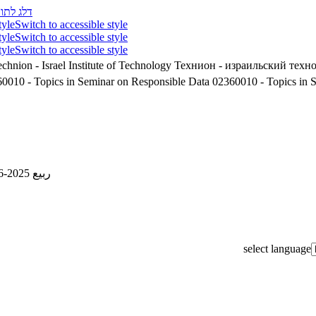
דלג לתוכ
tyle
Switch to accessible style
tyle
Switch to accessible style
tyle
Switch to accessible style
chnion - Israel Institute of Technology
Технион - израильский техн
0010 - Topics in Seminar on Responsible Data
02360010 - Topics in 
ربيع 2025-2026
select language