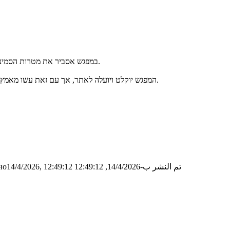
במפגש אסביר את מטרות הסמינר ואת צרכיבי הציון, ובסופו אפרסם את הלוז שבו תוכלו להשתבץ להרצאה.
המפגש יוקלט ויועלה לאתר, אך עם זאת עשו מאמץ להגיע למפגש בבקשה. מי שלא יכול להגיע, מתבקש להשלים את ההרצאה.
تم النشر ب-14/4/2026, 12:49:12
о14/4/2026, 12:49:12