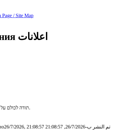
 Page / Site Map
اعلانات
ния
תודה לכולם על הנוכחות, ההשתפות והשיח הפורה. היה סמינר מוצלח מאד, מקוה שנהנתם.
تم النشر ب-26/7/2026, 21:08:57
о26/7/2026, 21:08:57