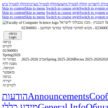
ן
דלג לתפריט
החלף לסטייל מקצוע
החלף לסטייל מערכת
החלף לסטייל נגיש
Skip to content
Skip to menu
Switch to course style
Switch to system s
Skip to content
Skip to menu
Switch to course style
Switch to system s
Skip to content
Skip to menu
Switch to course style
Switch to system s
הטכניון - מכון טכנולוגי לישראל
Te
02360001 - חקר פקולטי במדעי המחשב
כניסה-
Login
כניסה
לקורס
02360001
Spring2026
כפתור זה
אביב 2025-2026
Spring 2025-2026
Весна 2025-2026
מפנה לדף
הכניסה,
ומאפשר
כניסה
ישירה
לקורס זה
הודעות
Announcements
Соо
מידע כללי
General Info
Обща