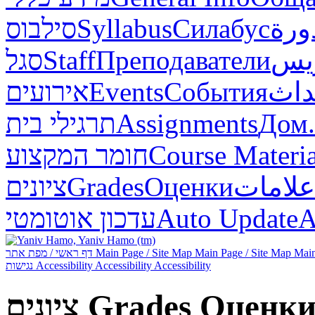
סילבוס
Syllabus
Силабус
ورة
סגל
Staff
Преподаватели
ريس
אירועים
Events
События
داث
תרגילי בית
Assignments
Дом.
חומר המקצוע
Course Materia
ציונים
Grades
Оценки
علامات
עדכון אוטומטי
Auto Update
А
דף ראשי / מפת אתר
Main Page / Site Map
Main Page / Site Map
Main
נגישות
Accessibility
Accessibility
Accessibility
ציונים
Grades
Оценк