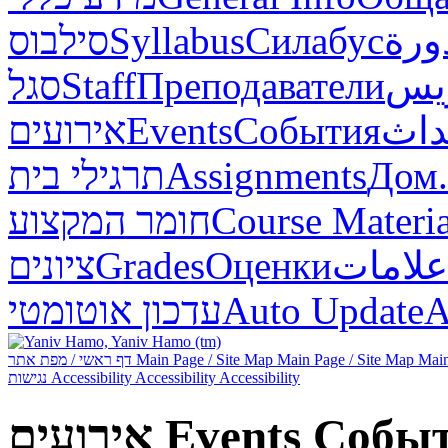
סילבוס
Syllabus
Силабус
ورة
סגל
Staff
Преподаватели
ريس
אירועים
Events
События
داث
תרגילי בית
Assignments
Дом.
חומר המקצוע
Course Materia
ציונים
Grades
Оценки
علامات
עדכון אוטומטי
Auto Update
А
דף ראשי / מפת אתר
Main Page / Site Map
Main Page / Site Map
Main
נגישות
Accessibility
Accessibility
Accessibility
אירועים
Events
Собы