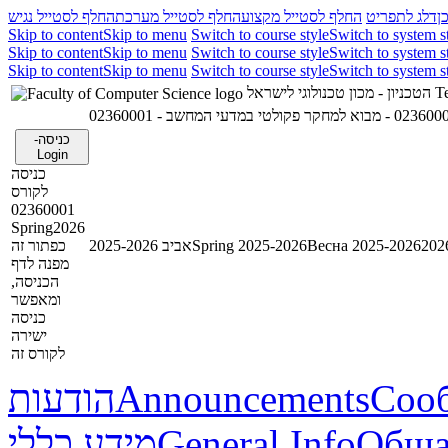
ן
דלג לתפריט
החלף לסטייל מקצוע
החלף לסטייל מערכת
החלף לסטייל נגיש
Skip to content
Skip to menu
Switch to course style
Switch to system s
Skip to content
Skip to menu
Switch to course style
Switch to system s
Skip to content
Skip to menu
Switch to course style
Switch to system s
הטכניון - מכון טכנולוגי לישראל
Te
02360001 - חקר פקולטי במדעי המחשב
כניסה-
Login
כניסה
לקורס
02360001
Spring2026
כפתור זה
אביב 2025-2026
Spring 2025-2026
Весна 2025-2026
מפנה לדף
הכניסה,
ומאפשר
כניסה
ישירה
לקורס זה
הודעות
Announcements
Соо
מידע כללי
General Info
Обща