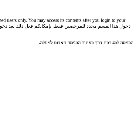
rized users only. You may access its contents after you login to your
دخول هذا القسم محدد للمرخصين فقط. بإمكانكم فعل ذلك بعد دخو
הכניסה למערכת דרך כפתור הכניסה האדום למעלה.