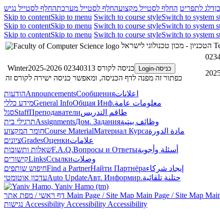
ן
דלג לתפריט
החלף לסטייל מקצוע
החלף לסטייל מערכת
החלף לסטייל נגיש
Skip to content
Skip to menu
Switch to course style
Switch to system s
Skip to content
Skip to menu
Switch to course style
Switch to system s
Skip to content
Skip to menu
Switch to course style
Switch to system s
הטכניון - מכון טכנולוגי לישראל
Te
0234
כניסה לקורס 02340313 Winter2025-2026
כניסה-Login
כפתור זה מפנה לדף הכניסה, ומאפשר כניסה ישירה לקורס זה
הודעות
Announcements
Сообщения
اعلانات
מידע כללי
General Info
Общая Инф.
معلومات عامة
סגל
Staff
Преподаватели
طاقم التدريس
תרגילי בית
Assignments
Дом. Задания
وظائف بيتية
חומר המקצוע
Course Material
Материал Курса
مادة الدورة
ציונים
Grades
Оценки
علامات
שאלות ותשובות
F.A.Q.
Вопросы и Ответы
أسئلة وأجوبة
קישורים
Links
Ссылки
وصلات
חיפוש שותפים
Find a Partner
Найти Партнёра
إيجاد شركاء
עדכון אוטומטי
Auto Update
Авт. Информир.
حتلنة تلقائية
דף ראשי / מפת אתר
Main Page / Site Map
Main Page / Site Map
Main
נגישות
Accessibility
Accessibility
Accessibility