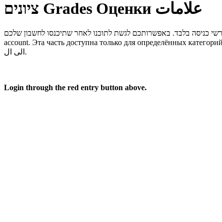
ציונים
Grades
Оценки
علامات
account.
Эта часть доступна только для определённых категорий
الى ال.
Login through the red entry button above.