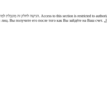
הגישה לחלק זה מוגבלת למורשי כניסה בלבד. באפשרותכם לגשת לתוכנו לאחר שתיכנסו לחשבון שלכם.
Access to this section is restricted to autho
 лиц. Вы получите его после того как Вы зайдёте на Ваш счет.
ل