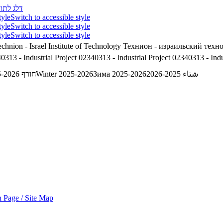
דלג לתוכ
tyle
Switch to accessible style
tyle
Switch to accessible style
tyle
Switch to accessible style
chnion - Israel Institute of Technology
Технион - израильский техн
0313 - Industrial Project
02340313 - Industrial Project
02340313 - Indus
חורף 2025-2026
Winter 2025-2026
Зима 2025-2026
شتاء 2025-2026
 Page / Site Map