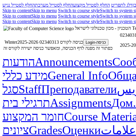
ן
דלג לתפריט
החלף לסטייל מקצוע
החלף לסטייל מערכת
החלף לסטייל נגיש
Skip to content
Skip to menu
Switch to course style
Switch to system s
Skip to content
Skip to menu
Switch to course style
Switch to system s
Skip to content
Skip to menu
Switch to course style
Switch to system s
הטכניון - מכון טכנולוגי לישראל
Te
כניסה לקורס 02340313 Winter2025-2026
כניסה-Login
כפתור זה מפנה לדף הכניסה, ומאפשר כניסה ישירה לקורס זה
הודעות
Announcements
Соо
מידע כללי
General Info
Обща
סגל
Staff
Преподаватели
ريس
תרגילי בית
Assignments
Дом.
חומר המקצוע
Course Materia
ציונים
Grades
Оценки
علامات