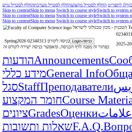
ן
דלג לתפריט
החלף לסטייל מקצוע
החלף לסטייל מערכת
החלף לסטייל נגיש
Skip to content
Skip to menu
Switch to course style
Switch to system s
Skip to content
Skip to menu
Switch to course style
Switch to system s
Skip to content
Skip to menu
Switch to course style
Switch to system s
Te
הטכניון - מכון טכנולוגי לישראל
02340313
כניסה לקורס 02340313 Spring2026
כניסה-Login
כפתור זה מפנה לדף הכניסה, ומאפשר כניסה ישירה לקורס זה
Соо
Announcements
הודעות
Обща
General Info
מידע כללי
ريس
Преподаватели
Staff
סגל
Course Materia
חומר המקצוע
علامات
Оценки
Grades
ציונים
Вопр
F.A.Q.
שאלות ותשובות