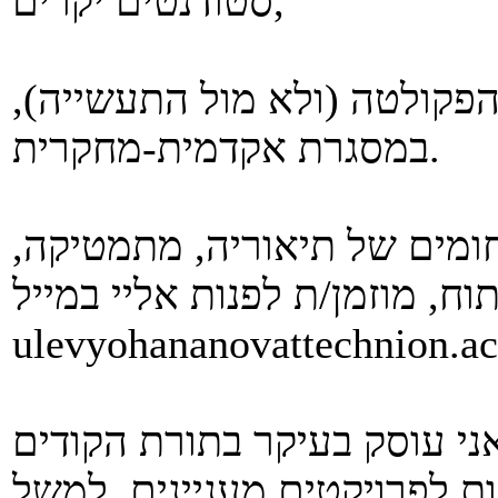
סטודנטים יקרים,
פקולטה (ולא מול התעשייה),
במסגרת אקדמית-מחקרית.
חומים של תיאוריה, מתמטיקה,
ulevyohananovattechnion.ac.
ני עוסק בעיקר בתורת הקודים (Coding Theory), ויש לי כמה