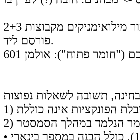
דף שער נוסף ("חומר פתוח") עבור מילואימניקים מקבוצות 2+3
פורסם ליד.