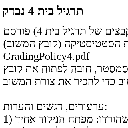
תרגיל בית 4 נבדק
בנוסף לציונים (יחד עם שאר הקבצים של תרגיל בית 4) פורסם
 הסטטיסטיקה (קובץ המשוב):
GradingPolicy4.pdf
מסטר, חובה לפתוח את קובץ
ערעורים, דגשים והערות:
1) אין לערער על מספר הנקודות שהורדו: מפתח הניקוד אחיד