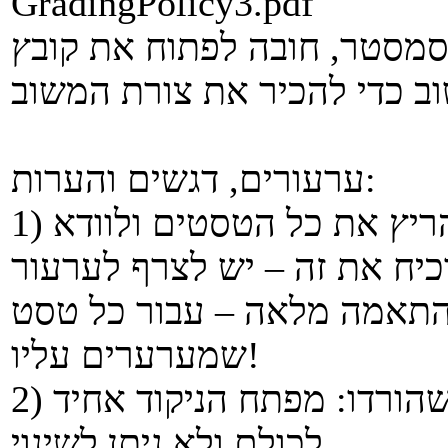
GradingPolicy3.pdf
מסטר, חובה לפתוח את קובץ
ערעורים, דגשים והערות:
1) על כל מי שמעוניין לערער – יש להריץ את כל הטסטים ולוודא
יח את זה – יש לצרף לערעור
התאמה מלאה – עבור כל טסט
שמערערים עליו!
2) אין לערער על מספר הנקודות שהורדו: מפתח הניקוד אחיד
לכולם ולא ניתן לשינוי.