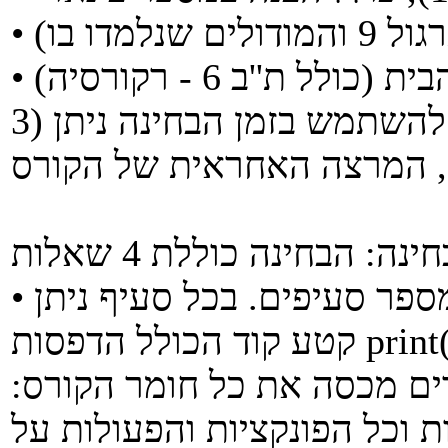
3) הסבר מפורט במה מותר/במה אסור להשתמש בזמן הבחינה ניתן
• שאלה מס' 1 "מה יודפס" כוללת מספר סעיפים. בכל סעיף ניתן
קטע קוד הכולל הדפסות print(). מתבקשים לענות לשאלה "מה
דים מכסה את כל חומר הקורס:
ת וכל הפונקציות והפעולות על