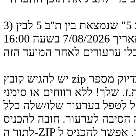
3) נפתחה מטלה "ערעורים על ת''ב 5" שנמצאת בין ת''ב 5 לבין
ת''ב 6. ניתן להגיש ערעור עד לתאריך 7/08/2026 בשעה 16:00
יש להגיש קובץ zip הכולל קובץ וורד בעל שם שהוא בדיוק מספר
ז. שלך! ללא רווחים או סימני Unicode נוספים. מי שלא יצליח
 הסיבה לערעור. חובה להכניס
לתוך ה-ZIP את קובץ המשוב שלך. אפשר להכניס ל- zip קבצים