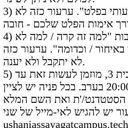
3) אין לערער על "הבדל קטן ולא משמעותי בפלט". ערעור כזה לא
4) אין לשלוח לנו תיאור של נסיבות "למה זה קרה / למה לא
איחור / וכדומה". ערעור כזה
לא יתקבל ולא יענה.
5) מי שמעוניין לערער על ציון תרגיל בית 3, מוזמן לעשות זאת עד
לתאריך 12/07/2026 עד בשעה 20:00 בערב. בכל פניה יש לציין
ר יש להגיש לאי-מייל של שני
ushaniassayagatcampus.techn