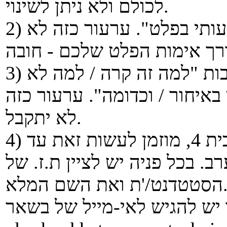
לכולם ולא ניתן לשינוי.
2) אין לערער על "הבדל קטן ולא משמעותי בפלט". ערעור כזה לא
3) אין לשלוח לנו תיאור של נסיבות "למה זה קרה / למה לא
איחור / וכדומה". ערעור כזה
לא יתקבל.
4) מי שמעוניין לערער על ציון תרגיל בית 4, מוזמן לעשות זאת עד
 19/07 עד לשעה 20:00 בערב. בכל פניה יש לציין ת.ז. של
נט/'ת ואת השם המלא.
יש להגיש לאי-מייל של בשאר