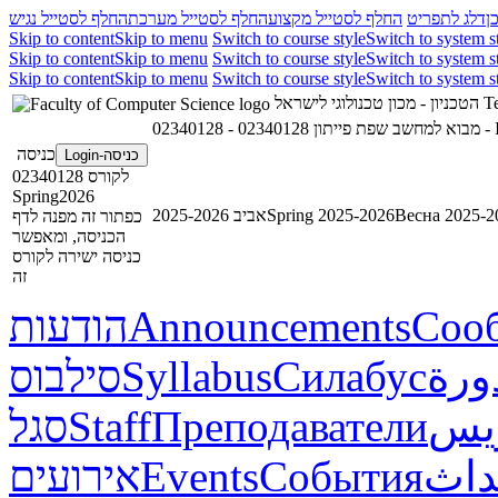
ן
דלג לתפריט
החלף לסטייל מקצוע
החלף לסטייל מערכת
החלף לסטייל נגיש
Skip to content
Skip to menu
Switch to course style
Switch to system s
Skip to content
Skip to menu
Switch to course style
Switch to system s
Skip to content
Skip to menu
Switch to course style
Switch to system s
Te
הטכניון - מכון טכנולוגי לישראל
023
02340128 - מבוא למחשב שפת פייתון
כניסה
כניסה-Login
לקורס 02340128
Spring2026
Весна 2025-2
Spring 2025-2026
אביב 2025-2026
כפתור זה מפנה לדף
הכניסה, ומאפשר
כניסה ישירה לקורס
זה
Соо
Announcements
הודעות
ورة
Силабус
Syllabus
סילבוס
ريس
Преподаватели
Staff
סגל
داث
События
Events
אירועים