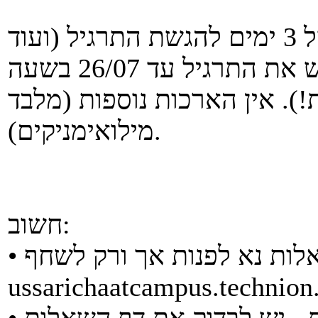
ללא צורך בהסבר ניתנת הארכה של 3 ימים להגשת התרגיל (ועוד
שישי-שבת). כלומר, ניתן להגיש את התרגיל עד 26/07 בשעה
צות!). אין הארכות נוספות (מלבד
מילואימניקים).
חשוב:
אלות נא לפנות אך ורק לשחף
ussarichaatcampus.technion.
• לפני ששולחים שאלה לשחף - יש לבדוק את דף השאלות