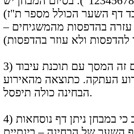
מספר ת''ז (למשל "שאלה 2, ת''ז 123456789"). בסיום המבחן יש
ד דף השער הכולל מספר ת''ז)
 עזרה בהדפסות מהמשגיחים –
3) שימו לב כי המסך היחיד המותר לכם זה המסך עם תוכנת עיבוד
רוע העתקה. כתוצאה מהאירוע
הבחינה כולה תיפסל.
4) בעלי אישור לדף נוסחאות: שימו לב כי במבחן ניתן דף נוסחאות
 השער של הבחינה – בינתיים