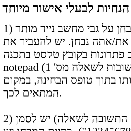
הנחיות לבעלי אישור מיוחד
1) לכל סטודנט/ית בעל/ת אישור להיבחן על גבי מחשב נייד מותר
את/אתה נבחן. יש להעביר את
 פתרונות בקובץ טקסט בתכנה
notepad (כולל תשובות לשאלה מס' 1). במידה ויינתן סעיף של
ג אותו בתוך טופס הבחינה, במקום
המתאים לכך.
2) בכל עמוד בתחילתו (או ליד תחילת התשובה לשאלה) יש לסמן