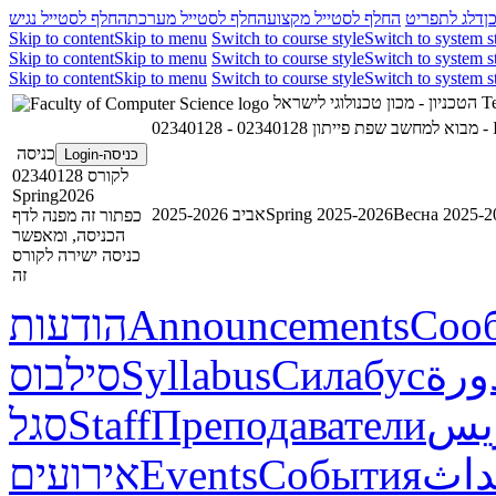
ן
דלג לתפריט
החלף לסטייל מקצוע
החלף לסטייל מערכת
החלף לסטייל נגיש
Skip to content
Skip to menu
Switch to course style
Switch to system s
Skip to content
Skip to menu
Switch to course style
Switch to system s
Skip to content
Skip to menu
Switch to course style
Switch to system s
הטכניון - מכון טכנולוגי לישראל
Te
02340128 - מבוא למחשב שפת פייתון
023
כניסה
כניסה-Login
לקורס 02340128
Spring2026
אביב 2025-2026
Spring 2025-2026
Весна 2025-2
כפתור זה מפנה לדף
הכניסה, ומאפשר
כניסה ישירה לקורס
זה
הודעות
Announcements
Соо
סילבוס
Syllabus
Силабус
ورة
סגל
Staff
Преподаватели
ريس
אירועים
Events
События
داث