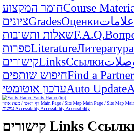
חומר המקצוע
Course Materia
ציונים
Grades
Оценки
علامات
שאלות ותשובות
F.A.Q.
Вопр
ספרות
Literature
Литература
קישורים
Links
Ссылки
صلات
חיפוש שותפים
Find a Partner
עדכון אוטומטי
Auto Update
А
דף ראשי / מפת אתר
Main Page / Site Map
Main Page / Site Map
Main
נגישות
Accessibility
Accessibility
Accessibility
קישורים
Links
Ссылк