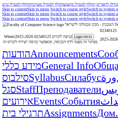
ן
דלג לתפריט
החלף לסטייל מקצוע
החלף לסטייל מערכת
החלף לסטייל נגיש
Skip to content
Skip to menu
Switch to course style
Switch to system s
Skip to content
Skip to menu
Switch to course style
Switch to system s
Skip to content
Skip to menu
Switch to course style
Switch to system s
הטכניון - מכון טכנולוגי לישראל
Te
כניסה לקורס 02340125 Winter2025-2026
כניסה-Login
כפתור זה מפנה לדף הכניסה, ומאפשר כניסה ישירה לקורס זה
הודעות
Announcements
Соо
מידע כללי
General Info
Обща
סילבוס
Syllabus
Силабус
ورة
סגל
Staff
Преподаватели
ريس
אירועים
Events
События
داث
תרגילי בית
Assignments
Дом.