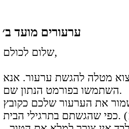
ערעורים מועד ב׳
שלום לכולם,
מצוא מטלה להגשת ערעור. אנא
השתמשו בפורמט הנתון שם.
את הערעור שלכם כקובץ pdf בשם pdf.id,
- אם הערעור מתייחס לחלק הפתוח בלבד אין צורך למלא את הטור