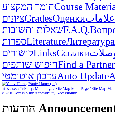
Course Materia
חומר המקצוע
علامات
Оценки
Grades
ציונים
Вопр
F.A.Q.
שאלות ותשובות
Литература
Literature
ספרות
صلات
Ссылки
Links
קישורים
Find a Partner
חיפוש שותפים
А
Auto Update
עדכון אוטומטי
Main
Main Page / Site Map
Main Page / Site Map
דף ראשי / מפת אתר
Accessibility
Accessibility
Accessibility
נגישות
Announcemen
הודעות