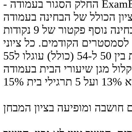
ה ExamB_Closed
לציון הבחינה נוסף פקטור של 9 נקודות (ExamB_Factor), כך
סמסטרים הקודמים. כל ציוני