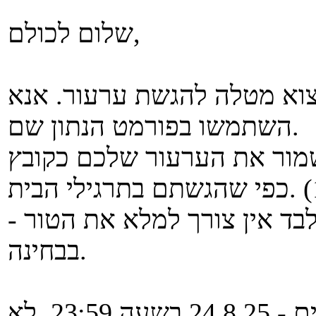
שלום לכולם,
מצוא מטלה להגשת ערעור. אנא
השתמשו בפורמט הנתון שם.
את הערעור שלכם כקובץ pdf בשם pdf.id,
- אם הערעור מתייחס לחלק הפתוח בלבד אין צורך למלא את הטור
בבחינה.
התאריך האחרון להגשת ערעורים - 24.8.25 בשעה 23:59. לא