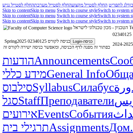
ן
דלג לתפריט
החלף לסטייל מקצוע
החלף לסטייל מערכת
החלף לסטייל נגיש
Skip to content
Skip to menu
Switch to course style
Switch to system s
Skip to content
Skip to menu
Switch to course style
Switch to system s
Skip to content
Skip to menu
Switch to course style
Switch to system s
Te
הטכניון - מכון טכנולוגי לישראל
כניסה לקורס 02340125 Spring2025
כניסה-Login
כפתור זה מפנה לדף הכניסה, ומאפשר כניסה ישירה לקורס זה
Соо
Announcements
הודעות
Обща
General Info
מידע כללי
ورة
Силабус
Syllabus
סילבוס
ريس
Преподаватели
Staff
סגל
داث
События
Events
אירועים
Дом.
Assignments
תרגילי בית