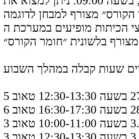
מועד א' יתקיים ביום ב׳, 04.08.25, בשעה 09:00. ניתן למצוא את
יתות מופיעים במערכת ה- SAP החדשה, דף