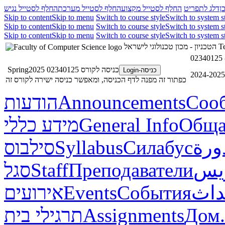
ן
דלג לתפריט
החלף לסטייל מקצוע
החלף לסטייל מערכת
החלף לסטייל נגיש
Skip to content
Skip to menu
Switch to course style
Switch to system s
Skip to content
Skip to menu
Switch to course style
Switch to system s
Skip to content
Skip to menu
Switch to course style
Switch to system s
הטכניון - מכון טכנולוגי לישראל
Te
כניסה לקורס 02340125 Spring2025
כניסה-Login
כפתור זה מפנה לדף הכניסה, ומאפשר כניסה ישירה לקורס זה
הודעות
Announcements
Соо
מידע כללי
General Info
Обща
סילבוס
Syllabus
Силабус
ورة
סגל
Staff
Преподаватели
ريس
אירועים
Events
События
داث
תרגילי בית
Assignments
Дом.