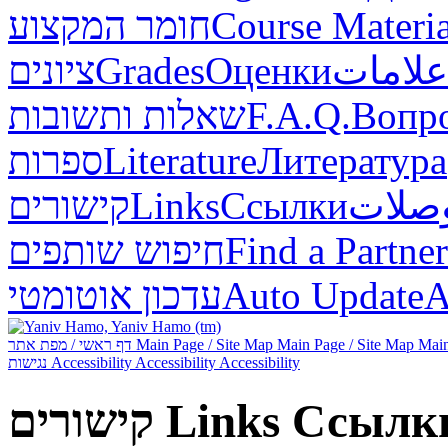
חומר המקצוע
Course Materia
ציונים
Grades
Оценки
علامات
שאלות ותשובות
F.A.Q.
Вопр
ספרות
Literature
Литература
קישורים
Links
Ссылки
صلات
חיפוש שותפים
Find a Partner
עדכון אוטומטי
Auto Update
А
דף ראשי / מפת אתר
Main Page / Site Map
Main Page / Site Map
Main
נגישות
Accessibility
Accessibility
Accessibility
קישורים
Links
Ссылк