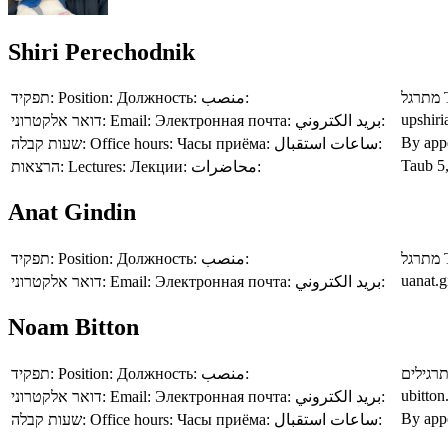
Shiri Perechodnik
תפקיד:
Position:
Должность:
منصب:
מתרגל
upshiri
דואר אלקטרוני:
Email:
Электронная почта:
بريد الكتروني:
By app
שעות קבלה:
Office hours:
Часы приёма:
ساعات استقبال:
Taub 5
הרצאות:
Lectures:
Лекции:
محاضرات:
Anat Gindin
תפקיד:
Position:
Должность:
منصب:
מתרגל
uanat.g
דואר אלקטרוני:
Email:
Электронная почта:
بريد الكتروني:
Noam Bitton
תפקיד:
Position:
Должность:
منصب:
בודק ת
ubitton
דואר אלקטרוני:
Email:
Электронная почта:
بريد الكتروني:
By app
שעות קבלה:
Office hours:
Часы приёма:
ساعات استقبال: