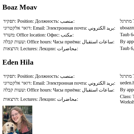
Boaz Moav
תפקיד:
Position:
Должность:
منصب:
מתרגל
uboazmo
דואר אלקטרוני:
Email:
Электронная почта:
بريد الكتروني:
Taub 6
משרד:
Office location:
Офис:
مكتب:
By app
שעות קבלה:
Office hours:
Часы приёма:
ساعات استقبال:
Taub 6
הרצאות:
Lectures:
Лекции:
محاضرات:
Eden Hila
תפקיד:
Position:
Должность:
منصب:
מתרגל
ueden.h
דואר אלקטרוני:
Email:
Электронная почта:
بريد الكتروني:
By app
שעות קבלה:
Office hours:
Часы приёма:
ساعات استقبال:
Class: 
הרצאות:
Lectures:
Лекции:
محاضرات:
Worksh