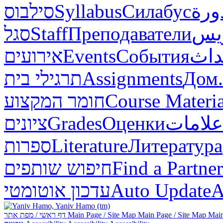
סילבוס
Syllabus
Силабус
ورة
סגל
Staff
Преподаватели
ريس
אירועים
Events
События
داث
תרגילי בית
Assignments
Дом.
חומר המקצוע
Course Materia
ציונים
Grades
Оценки
علامات
ספרות
Literature
Литература
חיפוש שותפים
Find a Partner
עדכון אוטומטי
Auto Update
А
דף ראשי / מפת אתר
Main Page / Site Map
Main Page / Site Map
Main