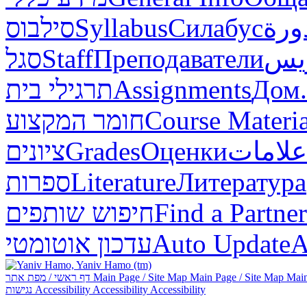
סילבוס
Syllabus
Силабус
ورة
סגל
Staff
Преподаватели
ريس
תרגילי בית
Assignments
Дом.
חומר המקצוע
Course Materia
ציונים
Grades
Оценки
علامات
ספרות
Literature
Литература
חיפוש שותפים
Find a Partner
עדכון אוטומטי
Auto Update
А
דף ראשי / מפת אתר
Main Page / Site Map
Main Page / Site Map
Main
נגישות
Accessibility
Accessibility
Accessibility