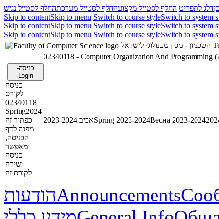
ן
דלג לתפריט
החלף לסטייל מקצוע
החלף לסטייל מערכת
החלף לסטייל נגיש
Skip to content
Skip to menu
Switch to course style
Switch to system s
Skip to content
Skip to menu
Switch to course style
Switch to system s
Skip to content
Skip to menu
Switch to course style
Switch to system s
הטכניון - מכון טכנולוגי לישראל
Te
02340118 - Computer Organization And Programming
כניסה-
Login
כניסה
לקורס
02340118
Spring2024
כפתור זה
אביב 2023-2024
Spring 2023-2024
Весна 2023-2024
מפנה לדף
הכניסה,
ומאפשר
כניסה
ישירה
לקורס זה
הודעות
Announcements
Соо
מידע כללי
General Info
Обща