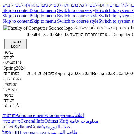
ן
דלג לתפריט
החלף לסטייל מקצוע
החלף לסטייל מערכת
החלף לסטייל נגיש
Skip to content
Skip to menu
Switch to course style
Switch to system s
Skip to content
Skip to menu
Switch to course style
Switch to system s
Skip to content
Skip to menu
Switch to course style
Switch to system s
הטכניון - מכון טכנולוגי לישראל
Te
02340118 - ארגון ותכנות המחשב
02340118 - Com
כניסה-
Login
כניסה
לקורס
02340118
Spring2024
כפתור זה
אביב 2023-2024
Spring 2023-2024
Весна 2023-2024
מפנה לדף
הכניסה,
ומאפשר
כניסה
ישירה
לקורס זה
הודעות
Announcements
Сообщения
اعلانات
מידע כללי
General Info
Общая Инф.
معلومات عامة
סילבוס
Syllabus
Силабус
خطة الدورة
סגל
Staff
Преподаватели
طاقم التدريس