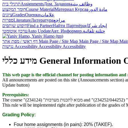
תרגילי בית
Assignments
Дом. Задания
وظائف بيتية
חומר המקצוע
Course Material
Материал Курса
مادة الدورة
ציונים
Grades
Оценки
علامات
ספרות
Literature
Литература
مراجع
חיפוש שותפים
Find a Partner
Найти Партнёра
إيجاد شركاء
עדכון אוטומטי
Auto Update
Авт. Информир.
حتلنة تلقائية
דף ראשי / מפת אתר
Main Page / Site Map
Main Page / Site Map
Main
נגישות
Accessibility
Accessibility
Accessibility
מידע כללי
General Information
This web page is the official channel for posting information and m
All announcements are posted on this site (Announcements section) and 
Update button)
Prerequisites:
This rule will be implemented right after publication of the grades of
Grading Policy:
Four home assignments (in pairs): 20% (TAKEF).