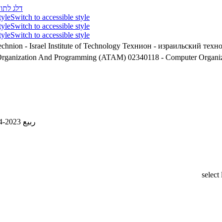
דלג לתוכ
tyle
Switch to accessible style
tyle
Switch to accessible style
tyle
Switch to accessible style
chnion - Israel Institute of Technology
Технион - израильский техн
puter Organization And Programming (ATAM)
02340118 - Computer Organ
ربيع 2023-2024
select