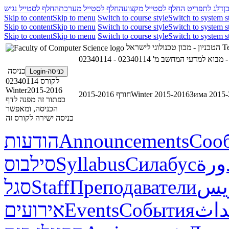
ן
דלג לתפריט
החלף לסטייל מקצוע
החלף לסטייל מערכת
החלף לסטייל נגיש
Skip to content
Skip to menu
Switch to course style
Switch to system s
Skip to content
Skip to menu
Switch to course style
Switch to system s
Skip to content
Skip to menu
Switch to course style
Switch to system s
Te
הטכניון - מכון טכנולוגי לישראל
02
02340114 - מבוא למדעי המחשב מ'
כניסה
כניסה-Login
לקורס 02340114
Winter2015-2016
Зима 2015-
Winter 2015-2016
חורף 2015-2016
כפתור זה מפנה לדף
הכניסה, ומאפשר
כניסה ישירה לקורס זה
Соо
Announcements
הודעות
ورة
Силабус
Syllabus
סילבוס
ريس
Преподаватели
Staff
סגל
داث
События
Events
אירועים