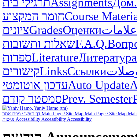
Дом.
Assignments
תרגילי בית
Course Materia
חומר המקצוע
علامات
Оценки
Grades
ציונים
Вопр
F.A.Q.
שאלות ותשובות
Литература
Literature
ספרות
صلات
Ссылки
Links
קישורים
А
Auto Update
עדכון אוטומטי
Prev. Semester
סמסטר קודם
Main
Main Page / Site Map
Main Page / Site Map
דף ראשי / מפת אתר
Accessibility
Accessibility
Accessibility
נגישות