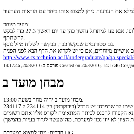
מועד מיוחד:
סטודנטים ששירתו במילואים בזמן מועד א או מועד ב זכאים למועד חלופי. אנא פנו למתרגל נחשון כהן עד יום ראשון 27.3 כדי לבקש
להשתתף.
גם סטודנטים שבקשו כבר, בבקשה לשלוח מייל נוסף.
http://www.cs.technion.ac.il/undergraduate/qa/qa-specia
Создан
Created on 20/3/2016, 14:17:46
פורסם ב-20/3/2016, 14:17:46
מבחן מועד ב
מבחן מועד ב יהיה מחר בשעה 13:00.
 (בירוקרטי) בין 234114 ל 234117.
חדרים: ניתן למצוא במערכת UG.