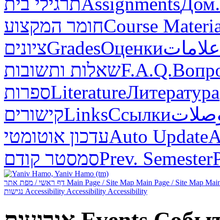
תרגילי בית
Assignments
Дом.
חומר המקצוע
Course Materia
ציונים
Grades
Оценки
علامات
שאלות ותשובות
F.A.Q.
Вопр
ספרות
Literature
Литература
קישורים
Links
Ссылки
صلات
עדכון אוטומטי
Auto Update
А
סמסטר קודם
Prev. Semester
דף ראשי / מפת אתר
Main Page / Site Map
Main Page / Site Map
Main
נגישות
Accessibility
Accessibility
Accessibility