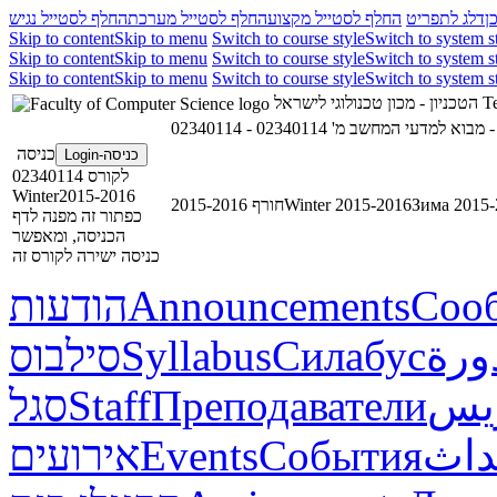
ן
דלג לתפריט
החלף לסטייל מקצוע
החלף לסטייל מערכת
החלף לסטייל נגיש
Skip to content
Skip to menu
Switch to course style
Switch to system s
Skip to content
Skip to menu
Switch to course style
Switch to system s
Skip to content
Skip to menu
Switch to course style
Switch to system s
הטכניון - מכון טכנולוגי לישראל
Te
02340114 - מבוא למדעי המחשב מ'
02
כניסה
כניסה-Login
לקורס 02340114
Winter2015-2016
חורף 2015-2016
Winter 2015-2016
Зима 2015-
כפתור זה מפנה לדף
הכניסה, ומאפשר
כניסה ישירה לקורס זה
הודעות
Announcements
Соо
סילבוס
Syllabus
Силабус
ورة
סגל
Staff
Преподаватели
ريس
אירועים
Events
События
داث