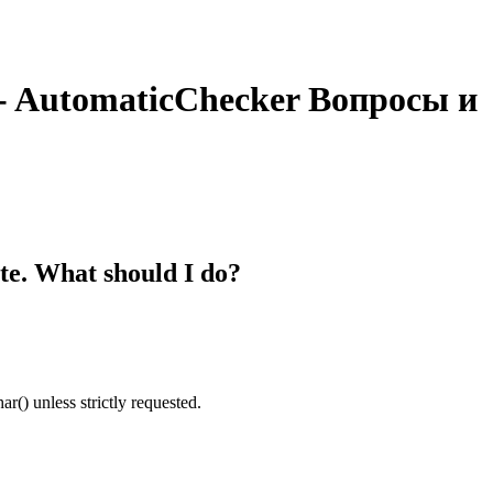
 - AutomaticChecker
Вопросы и
ite. What should I do?
r() unless strictly requested.