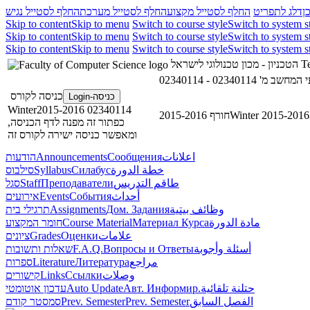
ן
דלג לתפריט
החלף לסטייל מקצוע
החלף לסטייל מערכת
החלף לסטייל נגיש
Skip to content
Skip to menu
Switch to course style
Switch to system s
Skip to content
Skip to menu
Switch to course style
Switch to system s
Skip to content
Skip to menu
Switch to course style
Switch to system s
הטכניון - מכון טכנולוגי לישראל
Te
02340114 - שב מ
כניסה לקורס
כניסה-Login
02340114 Winter2015-2016
חורף 2015-2016
Winter 2015-2016
כפתור זה מפנה לדף הכניסה,
ומאפשר כניסה ישירה לקורס זה
הודעות
Announcements
Сообщения
اعلانات
סילבוס
Syllabus
Силабус
خطة الدورة
סגל
Staff
Преподаватели
طاقم التدريس
אירועים
Events
События
أحداث
תרגילי בית
Assignments
Дом. Задания
وظائف بيتية
חומר המקצוע
Course Material
Материал Курса
مادة الدورة
ציונים
Grades
Оценки
علامات
שאלות ותשובות
F.A.Q.
Вопросы и Ответы
أسئلة وأجوبة
ספרות
Literature
Литература
مراجع
קישורים
Links
Ссылки
وصلات
עדכון אוטומטי
Auto Update
Авт. Информир.
حتلنة تلقائية
סמסטר קודם
Prev. Semester
Prev. Semester
الفصل السابق