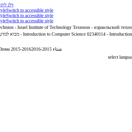
דלג לתוכ
tyle
Switch to accessible style
tyle
Switch to accessible style
tyle
Switch to accessible style
chnion - Israel Institute of Technology
Технион - израильский техн
מבוא למדעי המח'
02340114 - Introduction to Computer Science
02340114 - Introductio
Зима 2015-2016
شتاء 2015-2016
select langu