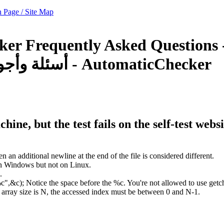
 Page / Site Map
ecker
Frequently Asked Questions
أسئلة وأجوبة - AutomaticChecker
ne, but the test fails on the self-test webs
 an additional newline at the end of the file is considered different.
on Windows but not on Linux.
.
%c",&c); Notice the space before the %c. You're not allowed to use getcha
the array size is N, the accessed index must be between 0 and N-1.