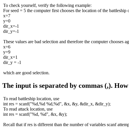
To check yourself, verify the following example:
For seed = 5 the computer first chooses the location of the battleship o
x=7
y=0
dir_x=-1
dir_y=-1
These values are bad selection and therefore the computer chooses aga
x=6
y=9
dir_x=1
dir_y = -1
which are good selection.
The input is separated by commas (,). How 
To read battleship location, use
int res = scanf("%d,%d %d,%d", &x, &y, &dir_x, &dir_y);
To read attack location, use
int res = scanf("%d, %d", &x, &y);
Recall that if res is different than the number of variables scanf attempt