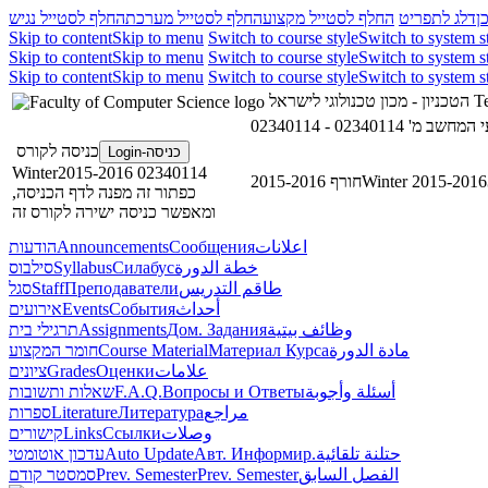
ן
דלג לתפריט
החלף לסטייל מקצוע
החלף לסטייל מערכת
החלף לסטייל נגיש
Skip to content
Skip to menu
Switch to course style
Switch to system s
Skip to content
Skip to menu
Switch to course style
Switch to system s
Skip to content
Skip to menu
Switch to course style
Switch to system s
הטכניון - מכון טכנולוגי לישראל
Te
02340114 - שב מ
כניסה לקורס
כניסה-Login
02340114 Winter2015-2016
חורף 2015-2016
Winter 2015-2016
כפתור זה מפנה לדף הכניסה,
ומאפשר כניסה ישירה לקורס זה
הודעות
Announcements
Сообщения
اعلانات
סילבוס
Syllabus
Силабус
خطة الدورة
סגל
Staff
Преподаватели
طاقم التدريس
אירועים
Events
События
أحداث
תרגילי בית
Assignments
Дом. Задания
وظائف بيتية
חומר המקצוע
Course Material
Материал Курса
مادة الدورة
ציונים
Grades
Оценки
علامات
שאלות ותשובות
F.A.Q.
Вопросы и Ответы
أسئلة وأجوبة
ספרות
Literature
Литература
مراجع
קישורים
Links
Ссылки
وصلات
עדכון אוטומטי
Auto Update
Авт. Информир.
حتلنة تلقائية
סמסטר קודם
Prev. Semester
Prev. Semester
الفصل السابق