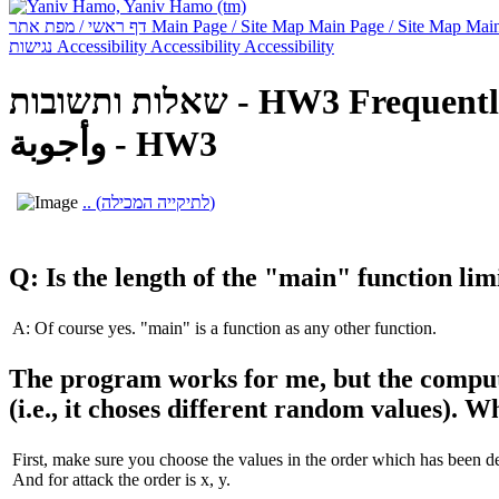
דף ראשי / מפת אתר
Main Page / Site Map
Main Page / Site Map
Main
נגישות
Accessibility
Accessibility
Accessibility
שאלות ותשובות - HW3
Frequent
وأجوبة - HW3
.. (לתיקייה המכילה)
Q: Is the length of the "main" function limi
A: Of course yes. "main" is a function as any other function.
The program works for me, but the compute
(i.e., it choses different random values). W
First, make sure you choose the values in the order which has been defin
And for attack the order is x, y.