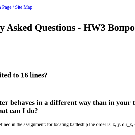
 Page / Site Map
ly Asked Questions - HW3
Вопро
ted to 16 lines?
r behaves in a different way than in your t
hat can I do?
ed in the assignment: for locating battleship the order is: x, y, dir_x, di