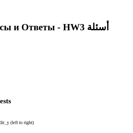
сы и Ответы - HW3
أسئلة
ests
r_y (left to right)