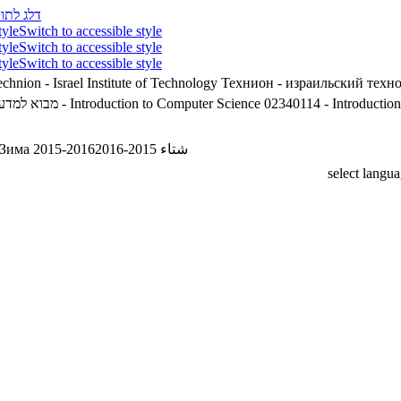
דלג לתוכ
tyle
Switch to accessible style
tyle
Switch to accessible style
tyle
Switch to accessible style
chnion - Israel Institute of Technology
Технион - израильский техн
מבוא למדעי המח'
02340114 - Introduction to Computer Science
02340114 - Introductio
Зима 2015-2016
شتاء 2015-2016
select langu