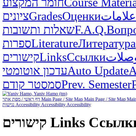
חומר המקצוע
Course Materia
ציונים
Grades
Оценки
علامات
שאלות ותשובות
F.A.Q.
Вопр
ספרות
Literature
Литература
קישורים
Links
Ссылки
صلات
עדכון אוטומטי
Auto Update
А
סמסטר קודם
Prev. Semester
דף ראשי / מפת אתר
Main Page / Site Map
Main Page / Site Map
Main
נגישות
Accessibility
Accessibility
Accessibility
קישורים
Links
Ссылк