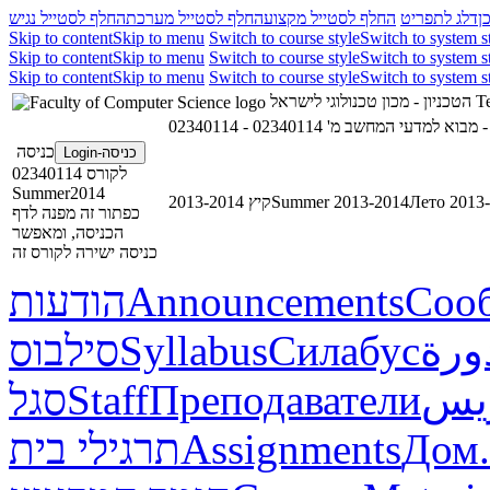
ן
דלג לתפריט
החלף לסטייל מקצוע
החלף לסטייל מערכת
החלף לסטייל נגיש
Skip to content
Skip to menu
Switch to course style
Switch to system s
Skip to content
Skip to menu
Switch to course style
Switch to system s
Skip to content
Skip to menu
Switch to course style
Switch to system s
הטכניון - מכון טכנולוגי לישראל
Te
02340114 - מבוא למדעי המחשב מ'
02
כניסה
כניסה-Login
לקורס 02340114
Summer2014
קיץ 2013-2014
Summer 2013-2014
Лето 2013
כפתור זה מפנה לדף
הכניסה, ומאפשר
כניסה ישירה לקורס זה
הודעות
Announcements
Соо
סילבוס
Syllabus
Силабус
ورة
סגל
Staff
Преподаватели
ريس
תרגילי בית
Assignments
Дом.