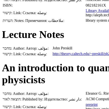
ISBN:
082182161X
Library Availab
קישור:
Link:
Ссылка:
وصلة:
http://aleph.
library syste
הערות:
Notes:
Примечания:
ملاحظات:
Lecture Notes
John Preskill
מחבר:
Author:
Автор:
مؤلف:
http://theory.caltech.edu/~preskill/p
קישור:
Link:
Ссылка:
وصلة:
An introduction to qua
physicists
Eleanor G. Rie
מחבר:
Author:
Автор:
مؤلف:
ACM Computin
הוצאה לאור:
Published by:
Издательство:
دار نشر:
preprint
קישור:
Link:
Ссылка:
وصلة:
http://xxx.arx