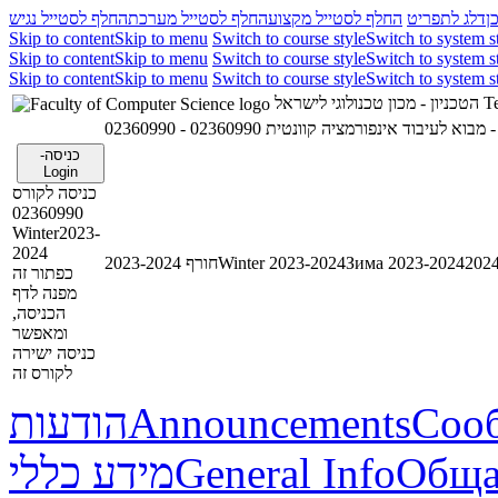
ן
דלג לתפריט
החלף לסטייל מקצוע
החלף לסטייל מערכת
החלף לסטייל נגיש
Skip to content
Skip to menu
Switch to course style
Switch to system s
Skip to content
Skip to menu
Switch to course style
Switch to system s
Skip to content
Skip to menu
Switch to course style
Switch to system s
הטכניון - מכון טכנולוגי לישראל
Te
02360990 - מבוא לעיבוד אינפורמציה קוונטית
0
כניסה-
Login
כניסה לקורס
02360990
Winter2023-
2024
חורף 2023-2024
Winter 2023-2024
Зима 2023-2024
כפתור זה
מפנה לדף
הכניסה,
ומאפשר
כניסה ישירה
לקורס זה
הודעות
Announcements
Соо
מידע כללי
General Info
Обща