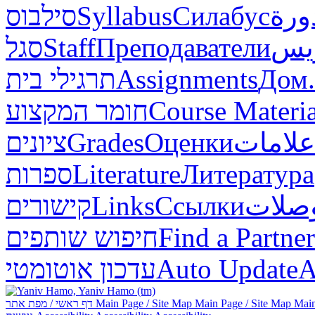
סילבוס
Syllabus
Силабус
ورة
סגל
Staff
Преподаватели
ريس
תרגילי בית
Assignments
Дом.
חומר המקצוע
Course Materia
ציונים
Grades
Оценки
علامات
ספרות
Literature
Литература
קישורים
Links
Ссылки
صلات
חיפוש שותפים
Find a Partner
עדכון אוטומטי
Auto Update
А
דף ראשי / מפת אתר
Main Page / Site Map
Main Page / Site Map
Main