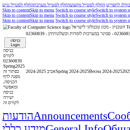
ן
דלג לתפריט
החלף לסטייל מקצוע
החלף לסטייל מערכת
החלף לסטייל נגיש
Skip to content
Skip to menu
Switch to course style
Switch to system s
Skip to content
Skip to menu
Switch to course style
Switch to system s
Skip to content
Skip to menu
Switch to course style
Switch to system s
הטכניון - מכון טכנולוגי לישראל
Te
02360839 - מערכות לומדות וכשלונותיהן
כניסה-
Login
כניסה
לקורס
02360839
Spring2025
כפתור זה
אביב 2024-2025
Spring 2024-2025
Весна 2024-2025
מפנה לדף
הכניסה,
ומאפשר
כניסה
ישירה
לקורס זה
הודעות
Announcements
Соо
מידע כללי
General Info
Обща