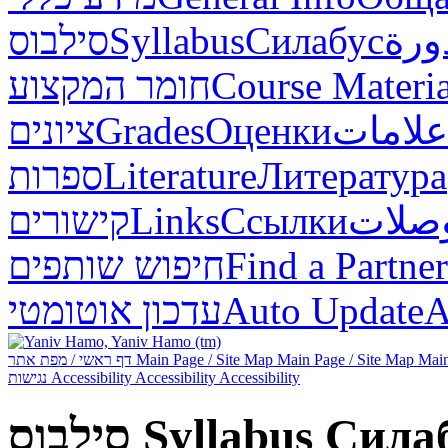
סילבוס
Syllabus
Силабус
ورة
חומר המקצוע
Course Materia
ציונים
Grades
Оценки
علامات
ספרות
Literature
Литература
קישורים
Links
Ссылки
صلات
חיפוש שותפים
Find a Partner
עדכון אוטומטי
Auto Update
А
דף ראשי / מפת אתר
Main Page / Site Map
Main Page / Site Map
Main
נגישות
Accessibility
Accessibility
Accessibility
סילבוס
Syllabus
Сила