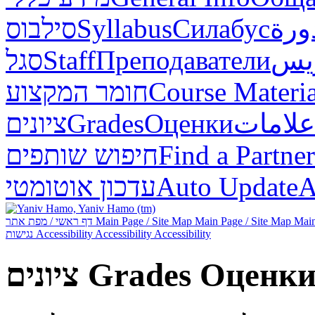
סילבוס
Syllabus
Силабус
ورة
סגל
Staff
Преподаватели
ريس
חומר המקצוע
Course Materia
ציונים
Grades
Оценки
علامات
חיפוש שותפים
Find a Partner
עדכון אוטומטי
Auto Update
А
דף ראשי / מפת אתר
Main Page / Site Map
Main Page / Site Map
Main
נגישות
Accessibility
Accessibility
Accessibility
ציונים
Grades
Оценк