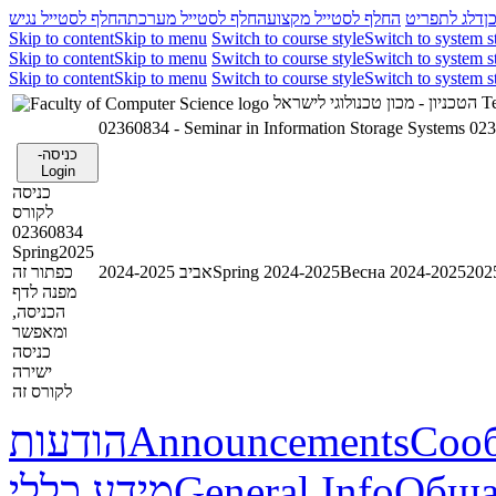
ן
דלג לתפריט
החלף לסטייל מקצוע
החלף לסטייל מערכת
החלף לסטייל נגיש
Skip to content
Skip to menu
Switch to course style
Switch to system s
Skip to content
Skip to menu
Switch to course style
Switch to system s
Skip to content
Skip to menu
Switch to course style
Switch to system s
הטכניון - מכון טכנולוגי לישראל
Te
02360834 - Seminar in Information Storage Systems
023
כניסה-
Login
כניסה
לקורס
02360834
Spring2025
כפתור זה
אביב 2024-2025
Spring 2024-2025
Весна 2024-2025
מפנה לדף
הכניסה,
ומאפשר
כניסה
ישירה
לקורס זה
הודעות
Announcements
Соо
מידע כללי
General Info
Обща