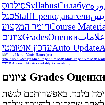
סילבוס
Syllabus
Силабус
ورة
סגל
Staff
Преподаватели
ريس
חומר המקצוע
Course Materia
ציונים
Grades
Оценки
علامات
עדכון אוטומטי
Auto Update
А
דף ראשי / מפת אתר
Main Page / Site Map
Main Page / Site Map
Main
נגישות
Accessibility
Accessibility
Accessibility
ציונים
Grades
Оценк
ניסה בלבד. באפשרותכם לגשת