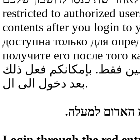
restricted to authorized use
contents after you login to
доступна только для опре
получите его после того к
ن فقط. بإمكانكم فعل ذلك
بعد دخول الى ال.
ה האדום למעלה
Login through the red ent