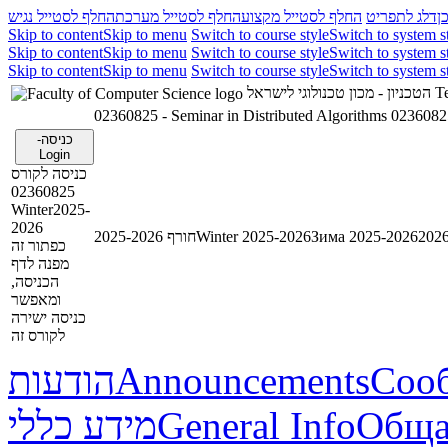
ן
דלג לתפריט
החלף לסטייל מקצוע
החלף לסטייל מערכת
החלף לסטייל נגיש
Skip to content
Skip to menu
Switch to course style
Switch to system s
Skip to content
Skip to menu
Switch to course style
Switch to system s
Skip to content
Skip to menu
Switch to course style
Switch to system s
הטכניון - מכון טכנולוגי לישראל
Te
02360825 - Seminar in Distributed Algorithms
02360825
כניסה-
Login
כניסה לקורס
02360825
Winter2025-
2026
חורף 2025-2026
Winter 2025-2026
Зима 2025-2026
כפתור זה
מפנה לדף
הכניסה,
ומאפשר
כניסה ישירה
לקורס זה
הודעות
Announcements
Соо
מידע כללי
General Info
Обща