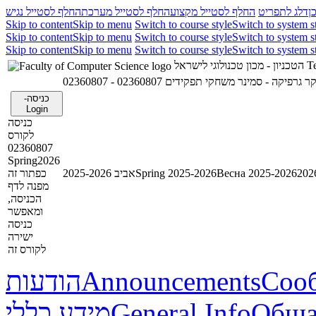
ן
דלג לתפריט
החלף לסטייל מקצוע
החלף לסטייל מערכת
החלף לסטייל נגיש
Skip to content
Skip to menu
Switch to course style
Switch to system s
Skip to content
Skip to menu
Switch to course style
Switch to system s
Skip to content
Skip to menu
Switch to course style
Switch to system s
הטכניון - מכון טכנולוגי לישראל
Te
02360807 -  גרפיקה - סמינר משחקי תפקידים
כניסה-
Login
כניסה
לקורס
02360807
Spring2026
כפתור זה
אביב 2025-2026
Spring 2025-2026
Весна 2025-2026
מפנה לדף
הכניסה,
ומאפשר
כניסה
ישירה
לקורס זה
הודעות
Announcements
Соо
מידע כללי
General Info
Обща