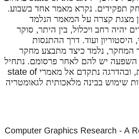
.
.
ק
תפקידים
נקרא
מאמר
אחד
בשבוע
מצגת
קצרה
על
המאמר
הנלמד
,
,
ים
יהיה
רחב
ויכלול
בין
היתר
סוקר
.
,
היסטוריון
ועוד
דרך
ההתנסות
,
המחקר
נלמד
כיצד
מתבצע
מחקר
.
השפעה
יש
להם
לאחר
פרסומם
נתחיל
state of
,
ובהדרגה
נתקדם
אל
מאמרי
ת
שימוש
בבינה
מלאכותית
לגאומטריה
Computer Graphics Research - A R