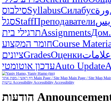
סילבוס
Syllabus
Силабус
ورة
סגל
Staff
Преподаватели
ريس
תרגילי בית
Assignments
Дом.
חומר המקצוע
Course Materia
ציונים
Grades
Оценки
علامات
עדכון אוטומטי
Auto Update
А
דף ראשי / מפת אתר
Main Page / Site Map
Main Page / Site Map
Main
נגישות
Accessibility
Accessibility
Accessibility
הודעות
Announcemen