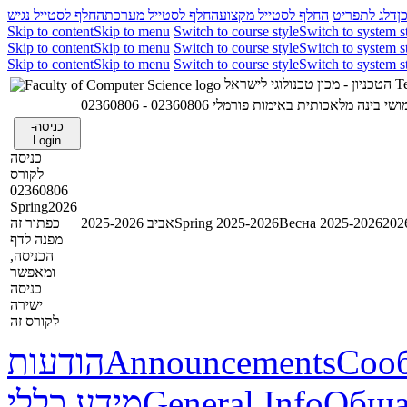
ן
דלג לתפריט
החלף לסטייל מקצוע
החלף לסטייל מערכת
החלף לסטייל נגיש
Skip to content
Skip to menu
Switch to course style
Switch to system s
Skip to content
Skip to menu
Switch to course style
Switch to system s
Skip to content
Skip to menu
Switch to course style
Switch to system s
הטכניון - מכון טכנולוגי לישראל
Te
02360806 -  בינה מלאכותית באימות פורמלי
כניסה-
Login
כניסה
לקורס
02360806
Spring2026
כפתור זה
אביב 2025-2026
Spring 2025-2026
Весна 2025-2026
מפנה לדף
הכניסה,
ומאפשר
כניסה
ישירה
לקורס זה
הודעות
Announcements
Соо
מידע כללי
General Info
Обща