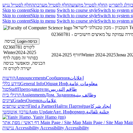
ן
דלג לתפריט
החלף לסטייל מקצוע
החלף לסטייל מערכת
החלף לסטייל נגיש
Skip to content
Skip to menu
Switch to course style
Switch to system s
Skip to content
Skip to menu
Switch to course style
Switch to system s
Skip to content
Skip to menu
Switch to course style
Switch to system s
הטכניון - מכון טכנולוגי לישראל
Te
כניסה
כניסה-Login
לקורס 02360781
Winter2024-2025
חורף 2024-2025
Winter 2024-2025
Зима 20
כפתור זה מפנה לדף
הכניסה, ומאפשר כניסה
ישירה לקורס זה
הודעות
Announcements
Сообщения
اعلانات
מידע כללי
General Info
Общая Инф.
معلومات عامة
סגל
Staff
Преподаватели
طاقم التدريس
תרגילי בית
Assignments
Дом. Задания
وظائف بيتية
ציונים
Grades
Оценки
علامات
חיפוש שותפים
Find a Partner
Найти Партнёра
إيجاد شركاء
עדכון אוטומטי
Auto Update
Авт. Информир.
حتلنة تلقائية
דף ראשי / מפת אתר
Main Page / Site Map
Main Page / Site Map
Main
נגישות
Accessibility
Accessibility
Accessibility