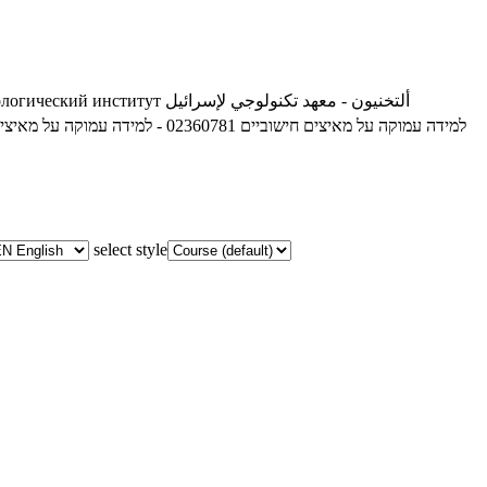
ологический институт
ألتخنيون - معهد تكنولوجي لإسرائيل
02360781 - למידה עמוקה על מאיצים חישוביים
02360781 - למידה עמוקה על מאיצים חישוביים
select style