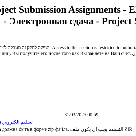
תרגילי בית - הגש - Project Submission
Assignments - E
- Электронная сдача - Project 
הגישה לחלק זה מוגבלת למורשי כניסה בלבד. באפשרותכם לגשת לתוכנו לאחר שתיכנסו לחשבון שלכם.
Access to this section is restricted to autho
 лиц. Вы получите его после того как Вы зайдёте на Ваш счет.
ل
31/03/2025 00:59
а
تسليم الكتروني
 должна быть в форме zip-файла.
التسليم يجب أن يكون ملف ZIP.