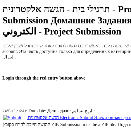
ה אלקטרונית
Submission
Домашние Задания 
الكتروني - Project Submission
account.
Эта часть доступна только для определённых категорий
الى ال.
Login through the red entry button above.
תאריך הגשה:
Due date:
День сдачи:
تاريخ تسليم:
הגשה אלקטרונית
Electronic Submit
Электронная сдач
ההגשה חייבת להיות בקובץ ZIP.
Submission must be a ZIP file.
Подача