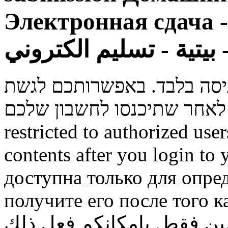
Электронная сдача 
ني
ניסה בלבד. באפשרותכם לגשת
restricted to authorized use
contents after you login to
доступна только для опре
получите его после того к
ن فقط. بإمكانكم فعل ذلك