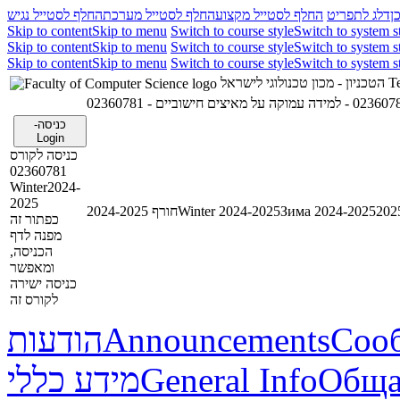
ן
דלג לתפריט
החלף לסטייל מקצוע
החלף לסטייל מערכת
החלף לסטייל נגיש
Skip to content
Skip to menu
Switch to course style
Switch to system s
Skip to content
Skip to menu
Switch to course style
Switch to system s
Skip to content
Skip to menu
Switch to course style
Switch to system s
הטכניון - מכון טכנולוגי לישראל
Te
02360781 - וקה על מאיצים חישוביים
כניסה-
Login
כניסה לקורס
02360781
Winter2024-
2025
חורף 2024-2025
Winter 2024-2025
Зима 2024-2025
כפתור זה
מפנה לדף
הכניסה,
ומאפשר
כניסה ישירה
לקורס זה
הודעות
Announcements
Соо
מידע כללי
General Info
Обща