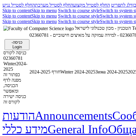
ן
דלג לתפריט
החלף לסטייל מקצוע
החלף לסטייל מערכת
החלף לסטייל נגיש
Skip to content
Skip to menu
Switch to course style
Switch to system s
Skip to content
Skip to menu
Switch to course style
Switch to system s
Skip to content
Skip to menu
Switch to course style
Switch to system s
הטכניון - מכון טכנולוגי לישראל
Te
02360781 - וקה על מאיצים חישוביים
כניסה-
Login
כניסה לקורס
02360781
Winter2024-
2025
חורף 2024-2025
Winter 2024-2025
Зима 2024-2025
כפתור זה
מפנה לדף
הכניסה,
ומאפשר
כניסה ישירה
לקורס זה
הודעות
Announcements
Соо
מידע כללי
General Info
Обща