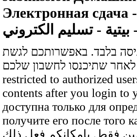
Электронная сдача 
ني
ניסה בלבד. באפשרותכם לגשת
restricted to authorized use
contents after you login to
доступна только для опре
получите его после того к
ن فقط. بإمكانكم فعل ذلك