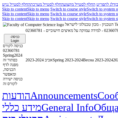
ן
דלג לתפריט
החלף לסטייל מקצוע
החלף לסטייל מערכת
החלף לסטייל נגיש
Skip to content
Skip to menu
Switch to course style
Switch to system s
Skip to content
Skip to menu
Switch to course style
Switch to system s
Skip to content
Skip to menu
Switch to course style
Switch to system s
הטכניון - מכון טכנולוגי לישראל
Te
02360781 - וקה על מאיצים חישוביים
כניסה-
Login
כניסה לקורס
02360781
Spring2024
כפתור זה
אביב 2023-2024
Spring 2023-2024
Весна 2023-2024
מפנה לדף
הכניסה,
ומאפשר
כניסה ישירה
לקורס זה
הודעות
Announcements
Соо
מידע כללי
General Info
Обща