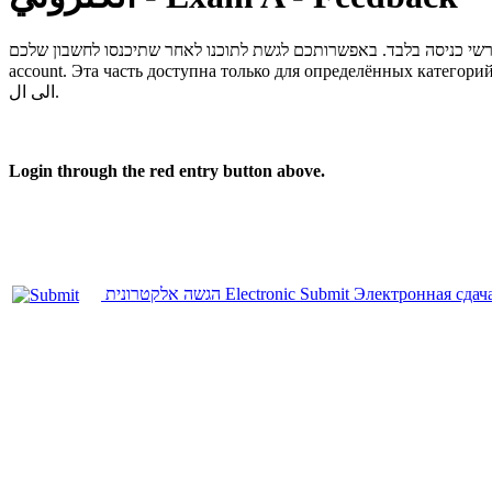
account.
Эта часть доступна только для определённых категорий
الى ال.
Login through the red entry button above.
הגשה אלקטרונית
Electronic Submit
Электронная сдач