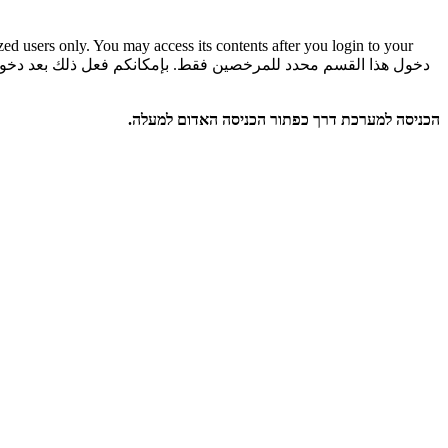
rized users only. You may access its contents after you login to your
دخول هذا القسم محدد للمرخصين فقط. بإمكانكم فعل ذلك بعد دخو
הכניסה למערכת דרך כפתור הכניסה האדום למעלה.