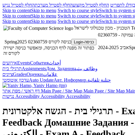
ן
דלג לתפריט
החלף לסטייל מקצוע
החלף לסטייל מערכת
החלף לסטייל נגיש
Skip to content
Skip to menu
Switch to course style
Switch to system s
Skip to content
Skip to menu
Switch to course style
Switch to system s
Skip to content
Skip to menu
Switch to course style
Switch to system s
הטכניון - מכון טכנולוגי לישראל
Te
כניסה לקורס 02360759 Spring2025
כניסה-Login
אביב 2024-2025
Sp
כפתור זה מפנה לדף הכניסה, ומאפשר כניסה ישירה
לקורס זה
אירועים
Events
События
أحداث
תרגילי בית
Assignments
Дом. Задания
وظائف بيتية
ציונים
Grades
Оценки
علامات
עדכון אוטומטי
Auto Update
Авт. Информир.
حتلنة تلقائية
דף ראשי / מפת אתר
Main Page / Site Map
Main Page / Site Map
Main
נגישות
Accessibility
Accessibility
Accessibility
ה אלקטרונית
Feedback
Домашние Задания - 
الكتروني - Exam A - Feedback