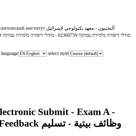
ологический институт
ألتخنيون - معهد تكنولوجي لإسرائيل
02360759 - מודלי דיפוזיה בלמידה עמוקה
02360759 - מודלי דיפוזיה בלמידה עמוקה
מוד
t language
select style
lectronic Submit - Exam A -
 Feedback
وظائف بيتية - تسليم