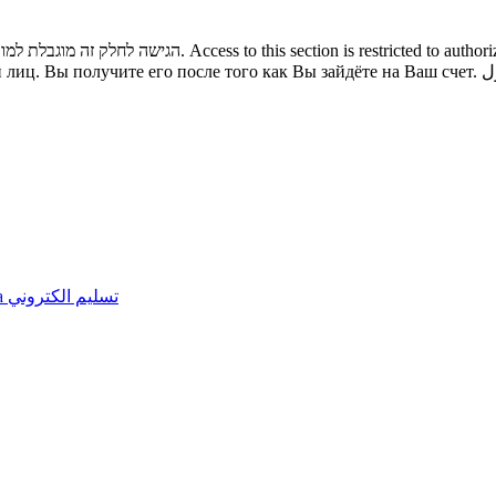
הגישה לחלק זה מוגבלת למורשי כניסה בלבד. באפשרותכם לגשת לתוכנו לאחר שתיכנסו לחשבון שלכם.
Access to this section is restricted to autho
 лиц. Вы получите его после того как Вы зайдёте на Ваш счет.
ل
а
تسليم الكتروني