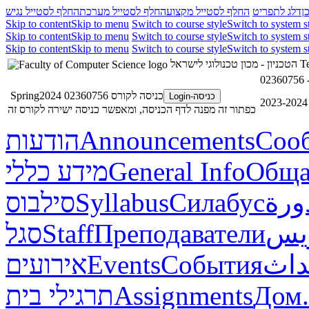
ן
דלג לתפריט
החלף לסטייל מקצוע
החלף לסטייל מערכת
החלף לסטייל נגיש
Skip to content
Skip to menu
Switch to course style
Switch to system s
Skip to content
Skip to menu
Switch to course style
Switch to system s
Skip to content
Skip to menu
Switch to course style
Switch to system s
הטכניון - מכון טכנולוגי לישראל
Te
כניסה לקורס 02360756 Spring2024
כניסה-Login
כפתור זה מפנה לדף הכניסה, ומאפשר כניסה ישירה לקורס זה
הודעות
Announcements
Соо
מידע כללי
General Info
Обща
סילבוס
Syllabus
Силабус
ورة
סגל
Staff
Преподаватели
ريس
אירועים
Events
События
داث
תרגילי בית
Assignments
Дом.