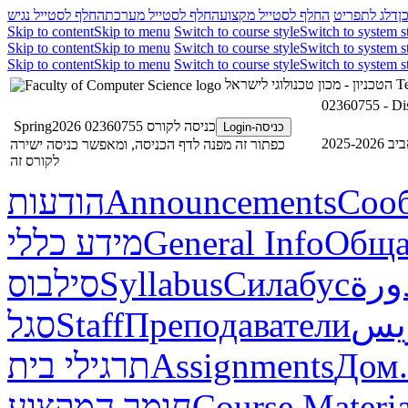
ן
דלג לתפריט
החלף לסטייל מקצוע
החלף לסטייל מערכת
החלף לסטייל נגיש
Skip to content
Skip to menu
Switch to course style
Switch to system s
Skip to content
Skip to menu
Switch to course style
Switch to system s
Skip to content
Skip to menu
Switch to course style
Switch to system s
Te
הטכניון - מכון טכנולוגי לישראל
02360755 - Dis
כניסה לקורס 02360755 Spring2026
כניסה-Login
 2025-2026
כפתור זה מפנה לדף הכניסה, ומאפשר כניסה ישירה
לקורס זה
Соо
Announcements
הודעות
Обща
General Info
מידע כללי
ورة
Силабус
Syllabus
סילבוס
ريس
Преподаватели
Staff
סגל
Дом.
Assignments
תרגילי בית
Course Materia
חומר המקצוע