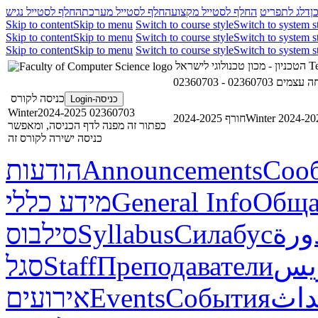
ן
דלג לתפריט
החלף לסטייל מקצוע
החלף לסטייל מערכת
החלף לסטייל נגיש
Skip to content
Skip to menu
Switch to course style
Switch to system s
Skip to content
Skip to menu
Switch to course style
Switch to system s
Skip to content
Skip to menu
Switch to course style
Switch to system s
הטכניון - מכון טכנולוגי לישראל
Te
02360703 - ים
כניסה לקורס
כניסה-Login
02360703 Winter2024-2025
חורף 2024-2025
Winter 2024-20
כפתור זה מפנה לדף הכניסה, ומאפשר
כניסה ישירה לקורס זה
הודעות
Announcements
Соо
מידע כללי
General Info
Обща
סילבוס
Syllabus
Силабус
ورة
סגל
Staff
Преподаватели
ريس
אירועים
Events
События
داث