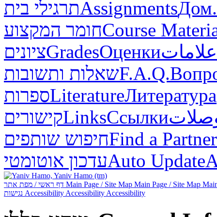
תרגילי בית
Assignments
Дом.
חומר המקצוע
Course Materia
ציונים
Grades
Оценки
علامات
שאלות ותשובות
F.A.Q.
Вопр
ספרות
Literature
Литература
קישורים
Links
Ссылки
صلات
חיפוש שותפים
Find a Partner
עדכון אוטומטי
Auto Update
А
דף ראשי / מפת אתר
Main Page / Site Map
Main Page / Site Map
Main
נגישות
Accessibility
Accessibility
Accessibility