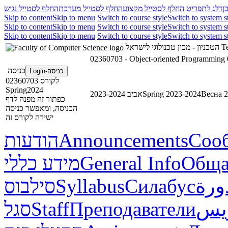
ן
דלג לתפריט
החלף לסטייל מקצוע
החלף לסטייל מערכת
החלף לסטייל נגיש
Skip to content
Skip to menu
Switch to course style
Switch to system s
Skip to content
Skip to menu
Switch to course style
Switch to system s
Skip to content
Skip to menu
Switch to course style
Switch to system s
הטכניון - מכון טכנולוגי לישראל
Te
02360703 - Object-oriented Programming
כניסה
כניסה-Login
לקורס 02360703
Spring2024
אביב 2023-2024
Spring 2023-2024
Весна 
כפתור זה מפנה לדף
הכניסה, ומאפשר כניסה
ישירה לקורס זה
הודעות
Announcements
Соо
מידע כללי
General Info
Обща
סילבוס
Syllabus
Силабус
ورة
סגל
Staff
Преподаватели
ريس