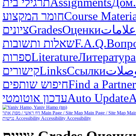
תרגילי בית
Assignments
Дом.
חומר המקצוע
Course Materia
ציונים
Grades
Оценки
علامات
שאלות ותשובות
F.A.Q.
Вопр
ספרות
Literature
Литература
קישורים
Links
Ссылки
صلات
חיפוש שותפים
Find a Partner
עדכון אוטומטי
Auto Update
А
דף ראשי / מפת אתר
Main Page / Site Map
Main Page / Site Map
Main
נגישות
Accessibility
Accessibility
Accessibility