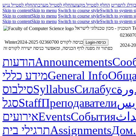
ן
דלג לתפריט
החלף לסטייל מקצוע
החלף לסטייל מערכת
החלף לסטייל נגיש
Skip to content
Skip to menu
Switch to course style
Switch to system s
Skip to content
Skip to menu
Switch to course style
Switch to system s
Skip to content
Skip to menu
Switch to course style
Switch to system s
הטכניון - מכון טכנולוגי לישראל
Te
כניסה לקורס 02360700 Winter2024-2025
כניסה-Login
כפתור זה מפנה לדף הכניסה, ומאפשר כניסה ישירה לקורס זה
הודעות
Announcements
Соо
מידע כללי
General Info
Обща
סילבוס
Syllabus
Силабус
ورة
סגל
Staff
Преподаватели
ريس
אירועים
Events
События
داث
תרגילי בית
Assignments
Дом.